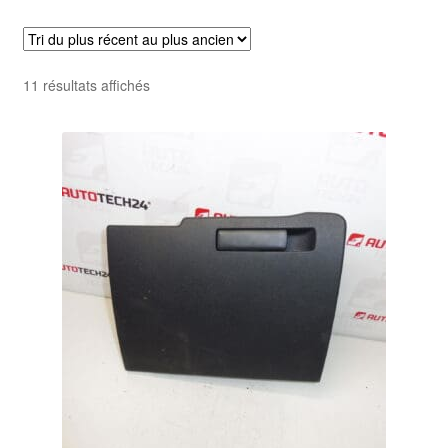
Livraison internationale
Mon compte
Trié
11 résultats affichés
du
Paiements
plus
récent
Panier
au
plus
ancien
Plainte
Politique de confidentialité
Procédure de Réclamation
Termes et conditions