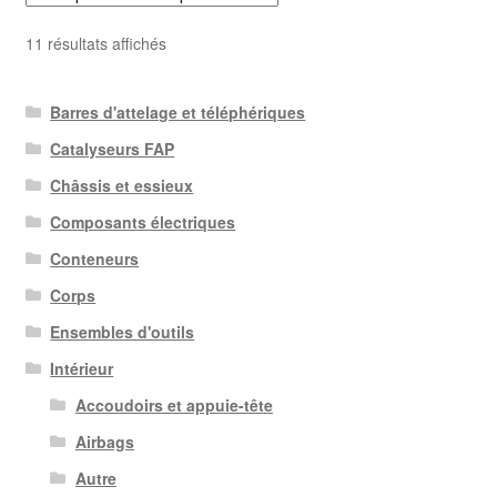
Trié
11 résultats affichés
du
plus
Barres d'attelage et téléphériques
récent
au
Catalyseurs FAP
plus
Châssis et essieux
ancien
Composants électriques
Conteneurs
Corps
Ensembles d'outils
Intérieur
Accoudoirs et appuie-tête
Airbags
Autre