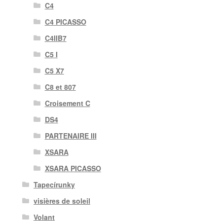
C4
C4 PICASSO
C4IIB7
C5 I
C5 X7
C8 et 807
Croisement C
DS4
PARTENAIRE III
XSARA
XSARA PICASSO
Tapecírunky
visières de soleil
Volant