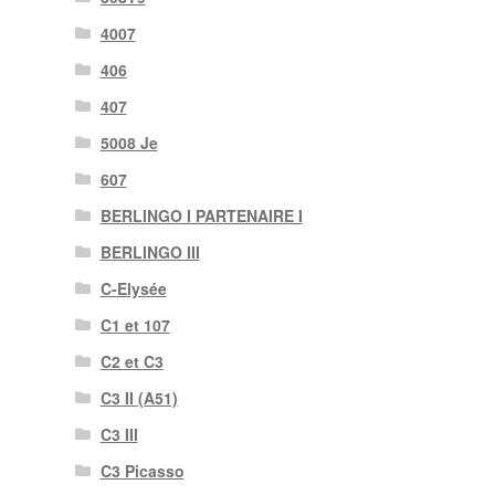
4007
406
407
5008 Je
607
BERLINGO I PARTENAIRE I
BERLINGO III
C-Elysée
C1 et 107
C2 et C3
C3 II (A51)
C3 III
C3 Picasso