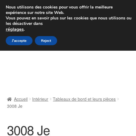
Colissimo livraison à partir de 7 EUR
Nous utilisons des cookies pour vous offrir la meilleure
expérience sur notre site Web.
Du lundi au vendredi de 9 h à 16 h
Vous pouvez en savoir plus sur les cookies que nous utilisons ou
les désactiver dans
07 55 53 95 66
réglages
.
Aller
Aller
J'accepte
Reject
Menu
à
au
la
contenu
Accueil
navigation
À propos de nous
Caisse
Accueil
Intérieur
Tableaux de bord et leurs pièces
3008 Je
Contact
Livraison
3008 Je