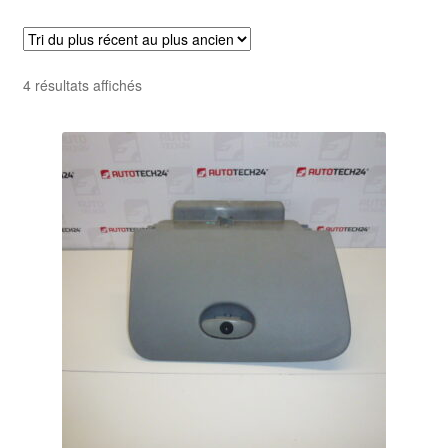
Livraison internationale
Mon compte
Trié
4 résultats affichés
du
Paiements
plus
récent
Panier
au
plus
ancien
Plainte
Politique de confidentialité
Procédure de Réclamation
Termes et conditions