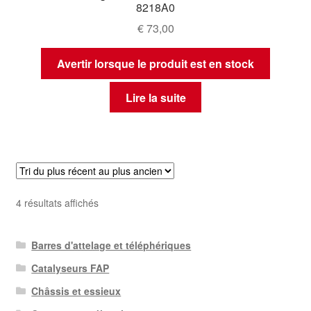
8218A0
€
73,00
Avertir lorsque le produit est en stock
Lire la suite
Trié
4 résultats affichés
du
plus
Barres d'attelage et téléphériques
récent
au
Catalyseurs FAP
plus
Châssis et essieux
ancien