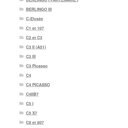
BERLINGO III
C-Elysée
C1 et 107
C2 et C3
C3 II (A51)
C3 III
C3 Picasso
C4
C4 PICASSO
C4IIB7
C5 I
C5 X7
C8 et 807