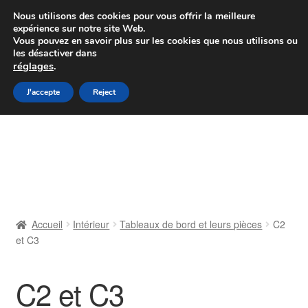
Colissimo livraison à partir de 7 EUR
Nous utilisons des cookies pour vous offrir la meilleure
expérience sur notre site Web.
Du lundi au vendredi de 9 h à 16 h
Vous pouvez en savoir plus sur les cookies que nous utilisons ou
les désactiver dans
07 55 53 95 66
réglages
.
Aller
Aller
J'accepte
Reject
Menu
à
au
la
contenu
Accueil
navigation
À propos de nous
Caisse
Accueil
Intérieur
Tableaux de bord et leurs pièces
C2
et C3
Contact
Livraison
C2 et C3