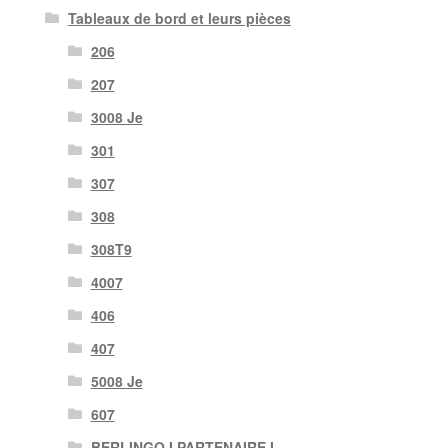
Tableaux de bord et leurs pièces
206
207
3008 Je
301
307
308
308T9
4007
406
407
5008 Je
607
BERLINGO I PARTENAIRE I