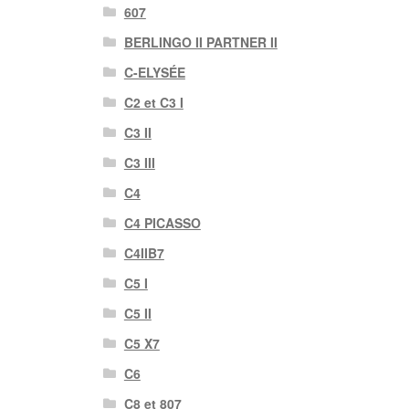
607
BERLINGO II PARTNER II
C-ELYSÉE
C2 et C3 I
C3 II
C3 III
C4
C4 PICASSO
C4IIB7
C5 I
C5 II
C5 X7
C6
C8 et 807