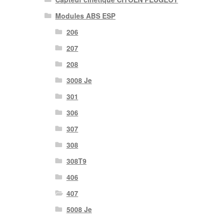
Modules ABS ESP
206
207
208
3008 Je
301
306
307
308
308T9
406
407
5008 Je