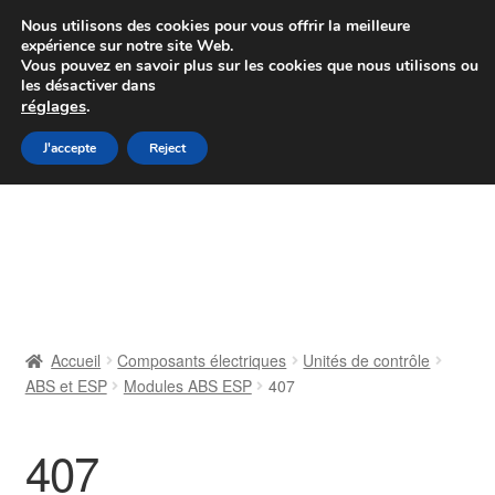
Colissimo livraison à partir de 7 EUR
Nous utilisons des cookies pour vous offrir la meilleure
expérience sur notre site Web.
Du lundi au vendredi de 9 h à 16 h
Vous pouvez en savoir plus sur les cookies que nous utilisons ou
les désactiver dans
07 55 53 95 66
réglages
.
Aller
Aller
J'accepte
Reject
Menu
à
au
la
contenu
Accueil
navigation
À propos de nous
Caisse
Accueil
Composants électriques
Unités de contrôle
ABS et ESP
Modules ABS ESP
407
Contact
Livraison
407