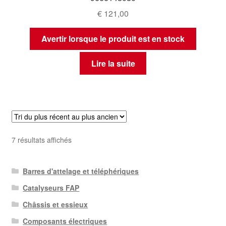
€
121,00
Avertir lorsque le produit est en stock
Lire la suite
Trié
7 résultats affichés
du
plus
Barres d'attelage et téléphériques
récent
au
Catalyseurs FAP
plus
Châssis et essieux
ancien
Composants électriques