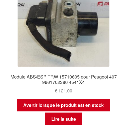
Module ABS/ESP TRW 15710605 pour Peugeot 407
9661702380 4541X4
€
121,00
Avertir lorsque le produit est en stock
Lire la suite