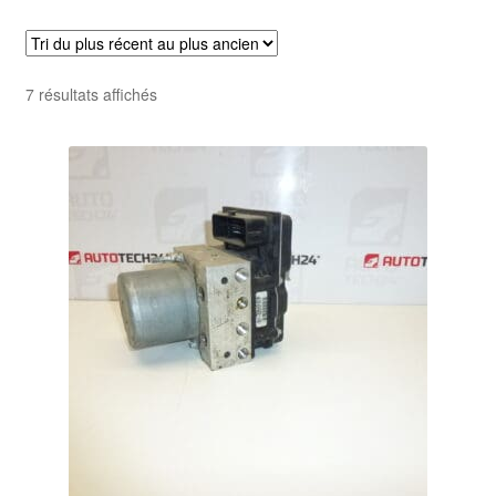
Livraison internationale
Mon compte
Trié
7 résultats affichés
du
Paiements
plus
récent
Panier
au
plus
ancien
Plainte
Politique de confidentialité
Procédure de Réclamation
Termes et conditions