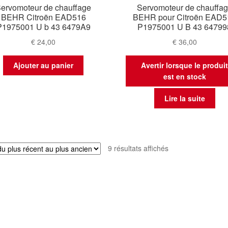
ervomoteur de chauffage
Servomoteur de chauffa
BEHR Citroën EAD516
BEHR pour Citroën EAD5
P1975001 U b 43 6479A9
P1975001 U B 43 64799
€
24,00
€
36,00
Ajouter au panier
Avertir lorsque le produi
est en stock
Lire la suite
Trié
9 résultats affichés
du
plus
récent
au
plus
ancien