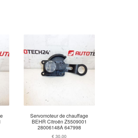
ge
Servomoteur de chauffage
1
BEHR Citroën Z5509001
28006148A 647998
€
30,00