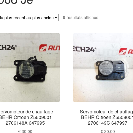
Trié
9 résultats affichés
du
plus
récent
au
plus
ancien
ervomoteur de chauffage
Servomoteur de chauffa
BEHR Citroën Z5509001
BEHR Citroën Z550900
2706148A 647995
2706149C 647997
€
30,00
€
30,00