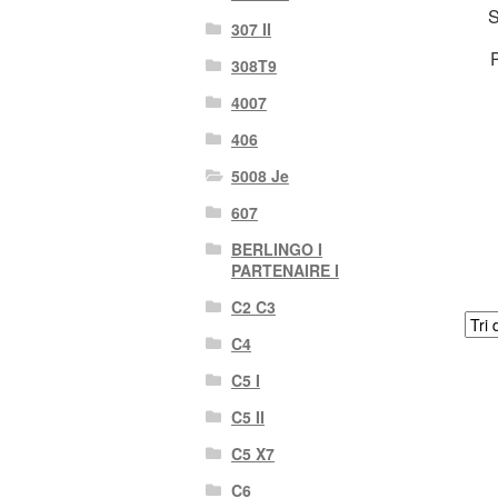
S
307 II
308T9
4007
406
5008 Je
607
BERLINGO I
PARTENAIRE I
C2 C3
C4
C5 I
C5 II
C5 X7
C6