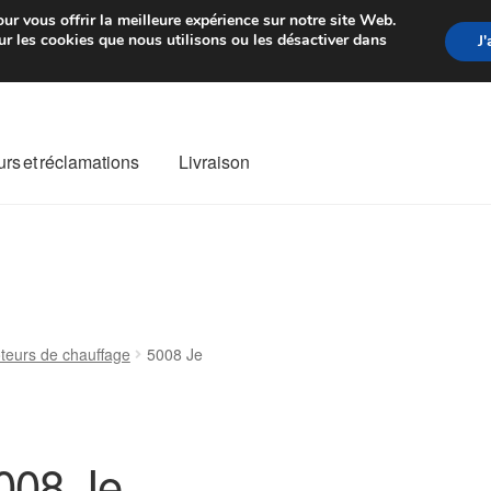
rtir de 7 EUR
Du lundi au vendre
ur vous offrir la meilleure expérience sur notre site Web.
r les cookies que nous utilisons ou les désactiver dans
J
rs et réclamations
Livraison
ivraison
Livraison internationale
Mon compte
Paiements
Panier
re de Réclamation
Termes et conditions
eurs de chauffage
5008 Je
008 Je