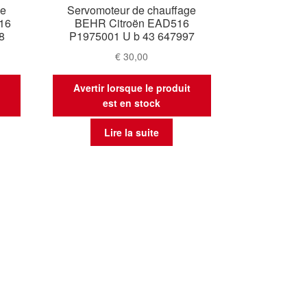
ge
Servomoteur de chauffage
16
BEHR Citroën EAD516
8
P1975001 U b 43 647997
€
30,00
t
Avertir lorsque le produit
est en stock
Lire la suite