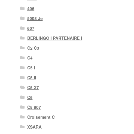
406
5008 Je
607
BERLINGO I PARTENAIRE I
C2 C3
C4
C5 I
C5 II
C5 X7
C6
C8 807
Croisement C
XSARA