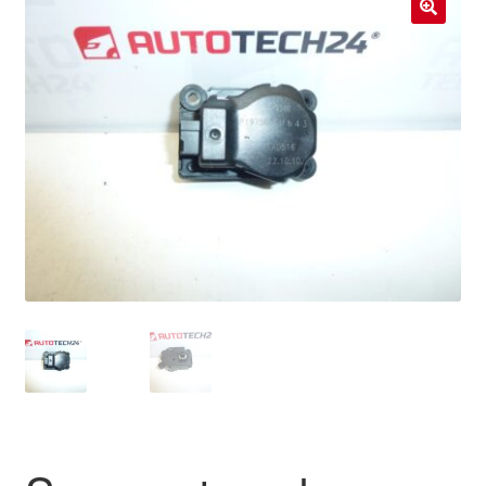
Livraison internationale
🔍
Mon compte
Paiements
Panier
Plainte
Politique de confidentialité
Procédure de Réclamation
Termes et conditions