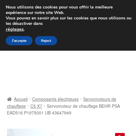
Colissimo livraison à partir de 7 EUR
Nous utilisons des cookies pour vous offrir la meilleure
expérience sur notre site Web.
Du lundi au vendredi de 9 h à 16 h
Vous pouvez en savoir plus sur les cookies que nous utilisons ou
les désactiver dans
07 55 53 95 66
réglages
.
Aller
Aller
J'accepte
Reject
Menu
à
au
la
contenu
Accueil
navigation
À propos de nous
Caisse
Accueil
Composants électriques
Servomoteurs de
chauffage
C5 X7
Servomoteur de chauffage BEHR PSA
Contact
EAD516 P1975001 UB 43647949
Livraison