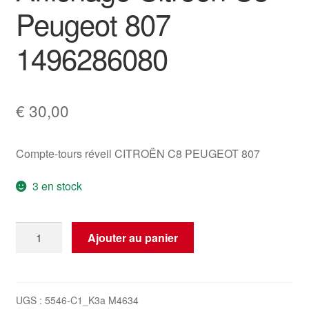
Peugeot 807
1496286080
€
30,00
Compte-tours réveil CITROËN C8 PEUGEOT 807
3 en stock
quantité
Ajouter au panier
de
Affichage
Citroën
C8
UGS :
5546-C1_K3a M4634