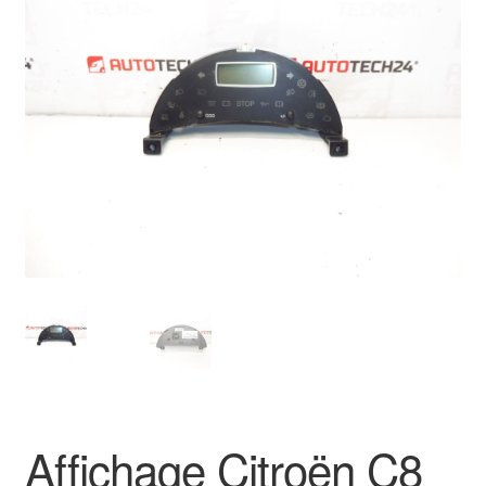
🔍
Livraison internationale
Mon compte
Paiements
Panier
Plainte
Politique de confidentialité
Procédure de Réclamation
Termes et conditions
Affichage Citroën C8