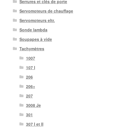
Serrures et clés de porte
Servomoteurs de chauffage
Servomoteurs eltr.
Sonde lambda
Soupapes à vide
Tachymètres
1007
107 I
206
206+
207
3008 Je
301
307 I et II