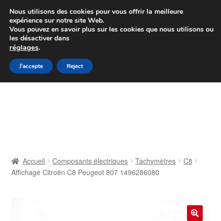
Colissimo livraison à partir de 7 EUR
Nous utilisons des cookies pour vous offrir la meilleure
expérience sur notre site Web.
Du lundi au vendredi de 9 h à 16 h
Vous pouvez en savoir plus sur les cookies que nous utilisons ou
les désactiver dans
07 55 53 95 66
réglages
.
Aller
Aller
J'accepte
Reject
Menu
à
au
la
contenu
Accueil
navigation
À propos de nous
Caisse
Accueil
Composants électriques
Tachymètres
C8
Affichage Citroën C8 Peugeot 807 1496286080
Contact
Livraison