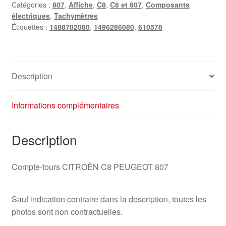
Catégories :
807
,
Affiche
,
C8
,
C8 et 807
,
Composants
Peugeot
électriques
,
Tachymètres
807
Étiquettes :
1488702080
,
1496286080
,
610578
1496286080
Description
Informations complémentaires
Description
Compte-tours CITROËN C8 PEUGEOT 807
Sauf indication contraire dans la description, toutes les
photos sont non contractuelles.