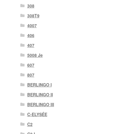
308
308T9
4007
406
407
5008 Je
607
807
BERLINGO I
BERLINGO II
BERLINGO III
C-ELYSÉE
C2