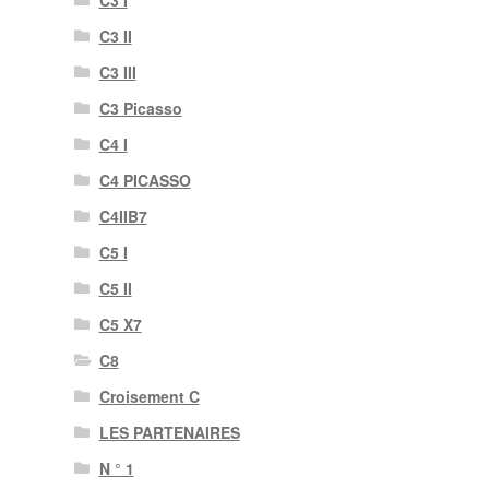
C3 I
C3 II
C3 III
C3 Picasso
C4 I
C4 PICASSO
C4IIB7
C5 I
C5 II
C5 X7
C8
Croisement C
LES PARTENAIRES
N ° 1