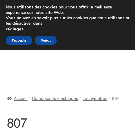
Colissimo livraison à partir de 7 EUR
Nous utilisons des cookies pour vous offrir la meilleure
expérience sur notre site Web.
Du lundi au vendredi de 9 h à 16 h
Vous pouvez en savoir plus sur les cookies que nous utilisons ou
les désactiver dans
07 55 53 95 66
réglages
.
Aller
Aller
J'accepte
Reject
Menu
à
au
la
contenu
Accueil
navigation
À propos de nous
Caisse
Accueil
Composants électriques
Tachymètres
807
Contact
807
Livraison