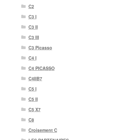
C2
C3 I
C3 II
C3 III
C3 Picasso
C4 I
C4 PICASSO
C4IIB7
C5 I
C5 II
C5 X7
C8
Croisement C