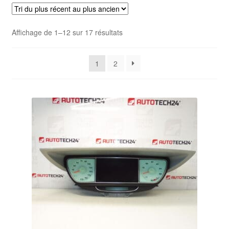
Livraison internationale
Trié
Affichage de 1–12 sur 17 résultats
Mon compte
du
plus
Paiements
1
2
récent
au
Panier
plus
ancien
Plainte
Politique de confidentialité
Procédure de Réclamation
Termes et conditions