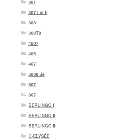
301
307 I et II
308
308T9
4007
406
407
5008 Je
607
807
BERLINGO I
BERLINGO II
BERLINGO III
C-ELYSÉE