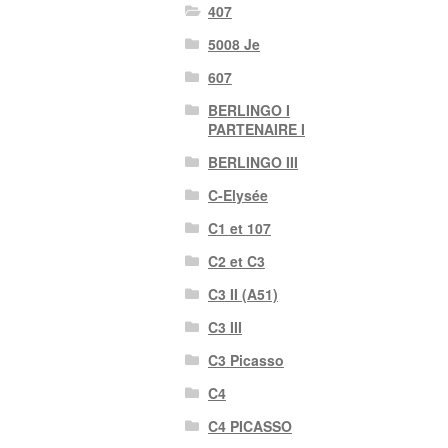
407
5008 Je
607
BERLINGO I
PARTENAIRE I
BERLINGO III
C-Elysée
C1 et 107
C2 et C3
C3 II (A51)
C3 III
C3 Picasso
C4
C4 PICASSO