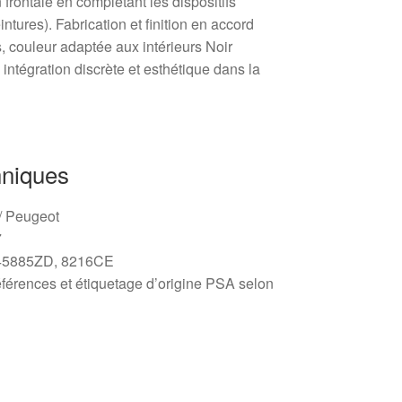
n frontale en complétant les dispositifs
intures). Fabrication et finition en accord
s, couleur adaptée aux intérieurs Noir
intégration discrète et esthétique dans la
hniques
 / Peugeot
7
5885ZD, 8216CE
érences et étiquetage d’origine PSA selon