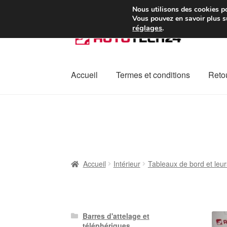
Colissimo livraison à pa
Nous utilisons des cookies po
Vous pouvez en savoir plus su
réglages
.
Aller
Aller
à
au
la
contenu
navigation
Accueil
Termes et conditions
Retou
Accueil
À propos de nous
Caisse
Contact
L
Plainte
Politique de confidentialité
Procédu
Accueil
Intérieur
Tableaux de bord et leur
Barres d'attelage et
téléphériques