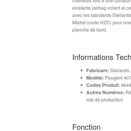
inférieurs lors d’une collisio
existants (airbag volant et ce
avec les standards Stellanti
Mistral (code HZD) pour une 
planche de bord.
Informations Tec
Fabricant:
Stellantis
Modèle:
Peugeot 40
Codes Produit:
9644
Autres Numéros:
Réf
lots de production
Fonction