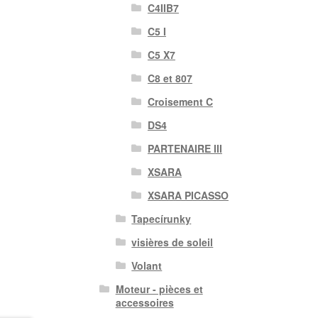
C4IIB7
C5 I
C5 X7
C8 et 807
Croisement C
DS4
PARTENAIRE III
XSARA
XSARA PICASSO
Tapecírunky
visières de soleil
Volant
Moteur - pièces et
accessoires