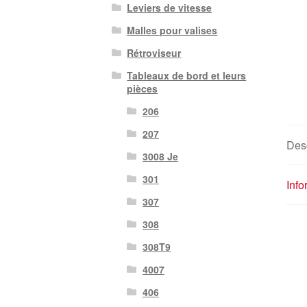
Leviers de vitesse
Malles pour valises
Rétroviseur
Tableaux de bord et leurs
pièces
206
207
Desc
3008 Je
301
Inf
307
308
308T9
4007
406