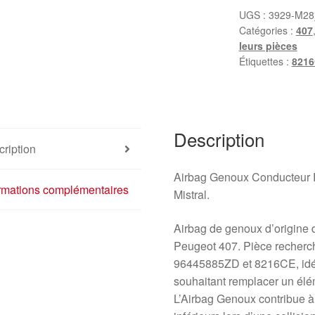
Peugeot
UGS :
3929-M28
Catégories :
407
407
leurs pièces
96445885ZD
Étiquettes :
821
8216CE
Description
ription
Airbag Genoux Conducteur 
ormations complémentaires
Mistral.
Airbag de genoux d’origine 
Peugeot 407. Pièce recherc
96445885ZD et 8216CE, idéale
souhaitant remplacer un él
L’Airbag Genoux contribue à