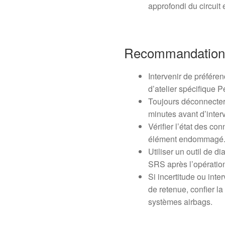
approfondi du circuit 
Recommandation
Intervenir de préfére
d’atelier spécifique 
Toujours déconnecter 
minutes avant d’inte
Vérifier l’état des co
élément endommagé
Utiliser un outil de d
SRS après l’opératio
Si incertitude ou int
de retenue, confier l
systèmes airbags.