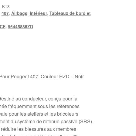
_K13
,
407
,
Airbags
,
Intérieur
,
Tableaux de bord et
6CE
,
96445885ZD
Pour Peugeot 407. Couleur HZD – Noir
destiné au conducteur, conçu pour la
hée fréquemment sous les références
 pour les ateliers et les bricoleurs
ément du système de retenue passive (SRS).
 réduire les blessures aux membres