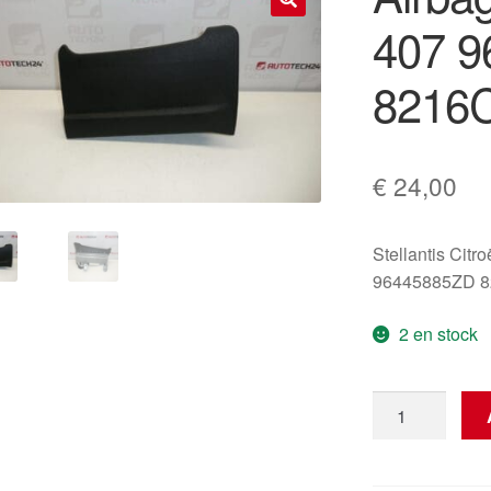
407 
🔍
8216
€
24,00
Stellantis Citr
96445885ZD 
2 en stock
quantité
de
Airbag
genou