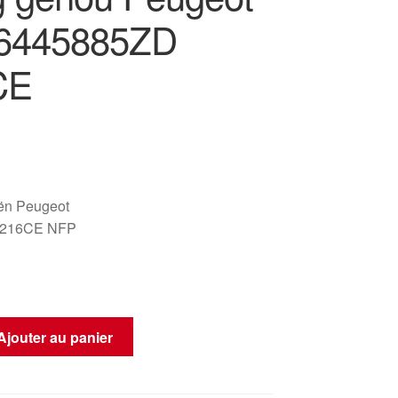
96445885ZD
CE
oën Peugeot
8216CE NFP
Ajouter au panier