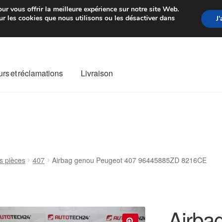
rtir de 7 EUR
Du lundi au vendre
ur vous offrir la meilleure expérience sur notre site Web.
r les cookies que nous utilisons ou les désactiver dans
J
rs et réclamations
Livraison
ivraison
Livraison internationale
Mon compte
Paiements
Panier
re de Réclamation
Termes et conditions
s pièces
407
Airbag genou Peugeot 407 96445885ZD 8216CE
Airba