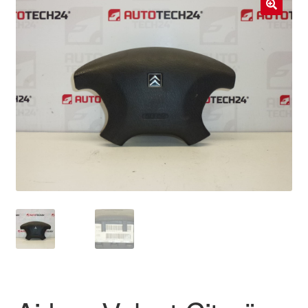
Livraison internationale
🔍
Mon compte
Paiements
Panier
Plainte
Politique de confidentialité
Procédure de Réclamation
Termes et conditions