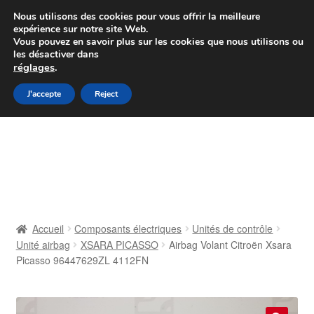
Colissimo livraison à partir de 7 EUR
Nous utilisons des cookies pour vous offrir la meilleure
expérience sur notre site Web.
Du lundi au vendredi de 9 h à 16 h
Vous pouvez en savoir plus sur les cookies que nous utilisons ou
les désactiver dans
07 55 53 95 66
réglages
.
Aller
Aller
J'accepte
Reject
Menu
à
au
la
contenu
Accueil
navigation
À propos de nous
Caisse
Accueil
Composants électriques
Unités de contrôle
Unité airbag
XSARA PICASSO
Airbag Volant Citroën Xsara
Contact
Picasso 96447629ZL 4112FN
Livraison