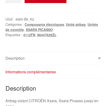
de
Airbag
Volant
Citroën
UGS :
4965-B9_K2
Catégories :
Composants électriques
,
Unité airbag
,
Unités
Xsara
de contrôle
,
XSARA PICASSO
Picasso
Étiquettes :
4112FN
,
96447629ZL
96447629ZL
4112FN
Description
Informations complémentaires
Description
Airbag volant CITROËN Xsara, Xsara Picasso jusqu’en