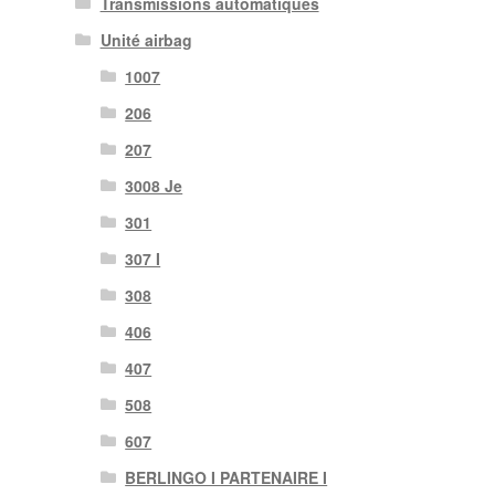
Transmissions automatiques
Unité airbag
1007
206
207
3008 Je
301
307 I
308
406
407
508
607
BERLINGO I PARTENAIRE I