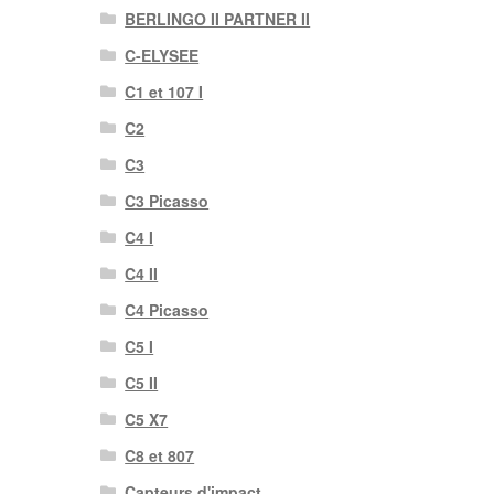
BERLINGO II PARTNER II
C-ELYSEE
C1 et 107 I
C2
C3
C3 Picasso
C4 I
C4 II
C4 Picasso
C5 I
C5 II
C5 X7
C8 et 807
Capteurs d'impact