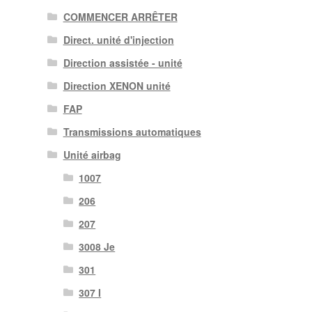
COMMENCER ARRÊTER
Direct. unité d'injection
Direction assistée - unité
Direction XENON unité
FAP
Transmissions automatiques
Unité airbag
1007
206
207
3008 Je
301
307 I