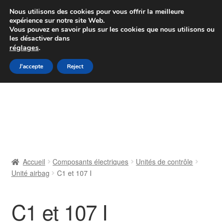
Colissimo livraison à partir de 7 EUR
Nous utilisons des cookies pour vous offrir la meilleure
expérience sur notre site Web.
Du lundi au vendredi de 9 h à 16 h
Vous pouvez en savoir plus sur les cookies que nous utilisons ou
les désactiver dans
07 55 53 95 66
réglages
.
Aller
Aller
J'accepte
Reject
Menu
à
au
la
contenu
Accueil
navigation
À propos de nous
Caisse
Accueil
Composants électriques
Unités de contrôle
Unité airbag
C1 et 107 I
Contact
Livraison
C1 et 107 I