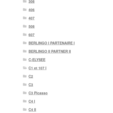
308
406
407
508
607
BERLINGO I PARTENAIRE I
BERLINGO II PARTNER II
C-ELYSEE
C1 et 107 I
C2
C3
C3 Picasso
C4 I
C4 II