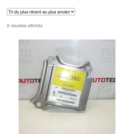
Livraison internationale
Mon compte
Trié
8 résultats affichés
du
Paiements
plus
récent
Panier
au
plus
ancien
Plainte
Politique de confidentialité
Procédure de Réclamation
Termes et conditions