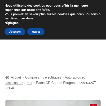
Colissimo livraison à partir de 7 EUR
Nous utilisons des cookies pour vous offrir la meilleure
expérience sur notre site Web.
Du lundi au vendredi de 9 h à 16 h
Vous pouvez en savoir plus sur les cookies que nous utilisons ou
les désactiver dans
07 55 53 95 66
réglages
.
Aller
Aller
J'accepte
Reject
Menu
à
au
la
contenu
Accueil
navigation
À propos de nous
Caisse
Accueil
Composants électriques
Autoradios et
accessoires
807
Radio CD Citroën Peugeot 96552632XT
Contact
6564G3
Livraison