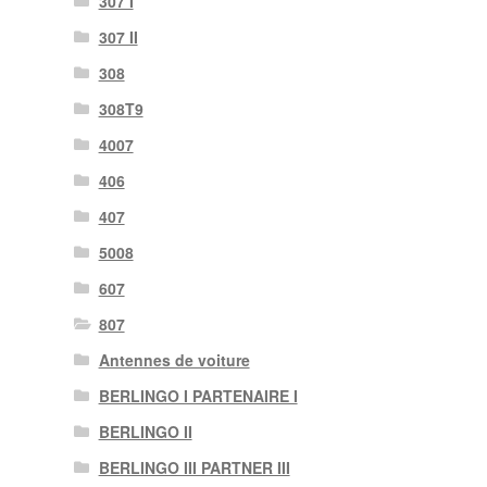
307 I
307 II
308
308T9
4007
406
407
5008
607
807
Antennes de voiture
BERLINGO I PARTENAIRE I
BERLINGO II
BERLINGO III PARTNER III