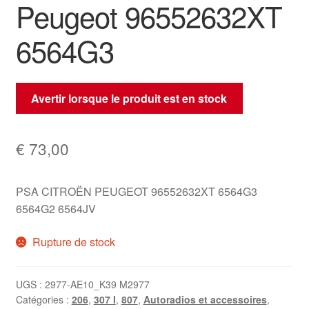
Peugeot 96552632XT
6564G3
Avertir lorsque le produit est en stock
€
73,00
PSA CITROËN PEUGEOT 96552632XT 6564G3
6564G2 6564JV
Rupture de stock
UGS :
2977-AE10_K39 M2977
Catégories :
206
,
307 I
,
807
,
Autoradios et accessoires
,