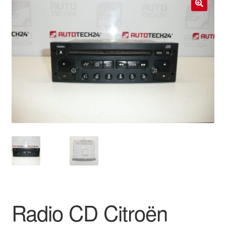
Livraison internationale
🔍
Mon compte
Paiements
Panier
Plainte
Politique de confidentialité
Procédure de Réclamation
Termes et conditions
Radio CD Citroën