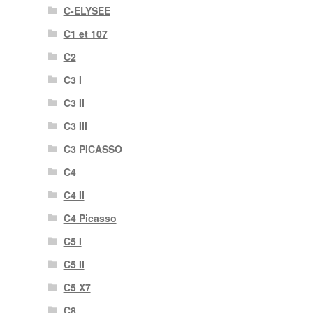
C-ELYSEE
C1 et 107
C2
C3 I
C3 II
C3 III
C3 PICASSO
C4
C4 II
C4 Picasso
C5 I
C5 II
C5 X7
C8