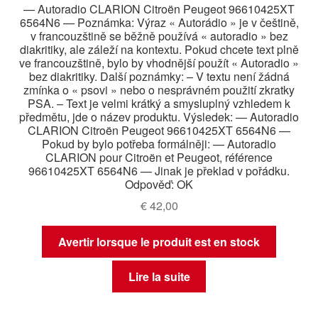
— Autoradio CLARION Citroën Peugeot 96610425XT
6564N6 — Poznámka: Výraz « Autorádio » je v češtině,
v francouzštině se běžně používá « autoradio » bez
diakritiky, ale záleží na kontextu. Pokud chcete text plně
ve francouzštině, bylo by vhodnější použít « Autoradio »
bez diakritiky. Další poznámky: – V textu není žádná
zmínka o « psovi » nebo o nesprávném použití zkratky
PSA. – Text je velmi krátký a smysluplný vzhledem k
předmětu, jde o název produktu. Výsledek: — Autoradio
CLARION Citroën Peugeot 96610425XT 6564N6 —
Pokud by bylo potřeba formálněji: — Autoradio
CLARION pour Citroën et Peugeot, référence
96610425XT 6564N6 — Jinak je překlad v pořádku.
Odpověď: OK
€
42,00
Avertir lorsque le produit est en stock
Lire la suite