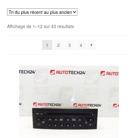
Livraison internationale
Mon compte
Trié
Affichage de 1–12 sur 43 résultats
du
Paiements
plus
1
2
3
4
récent
Panier
au
plus
ancien
Plainte
Politique de confidentialité
Procédure de Réclamation
Termes et conditions