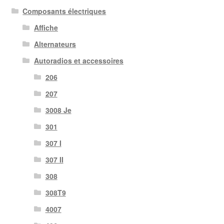
Composants électriques
Affiche
Alternateurs
Autoradios et accessoires
206
207
3008 Je
301
307 I
307 II
308
308T9
4007