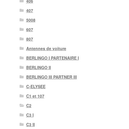
406
407
5008
607
807
Antennes de voiture
BERLINGO I PARTENAIRE I
BERLINGO II
BERLINGO III PARTNER III
C-ELYSEE
C1 et 107
C2
C3 I
C3 II