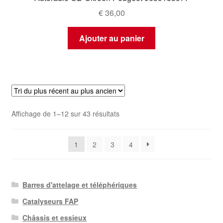
€
36,00
Ajouter au panier
Trié
Affichage de 1–12 sur 43 résultats
du
plus
1
2
3
4
récent
au
plus
ancien
Barres d'attelage et téléphériques
Catalyseurs FAP
Châssis et essieux