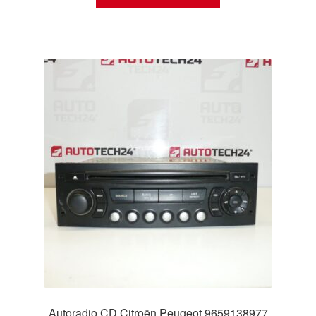
Autoradio CD Citroën Peugeot 9659138977