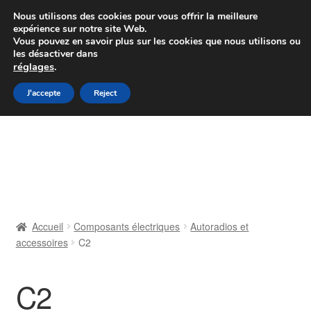
Colissimo livraison à partir de 7 EUR
Nous utilisons des cookies pour vous offrir la meilleure
expérience sur notre site Web.
Du lundi au vendredi de 9 h à 16 h
Vous pouvez en savoir plus sur les cookies que nous utilisons ou
les désactiver dans
07 55 53 95 66
réglages
.
Aller
Aller
J'accepte
Reject
Menu
à
au
la
contenu
Accueil
navigation
À propos de nous
Caisse
Accueil
Composants électriques
Autoradios et
accessoires
C2
Contact
Livraison
C2