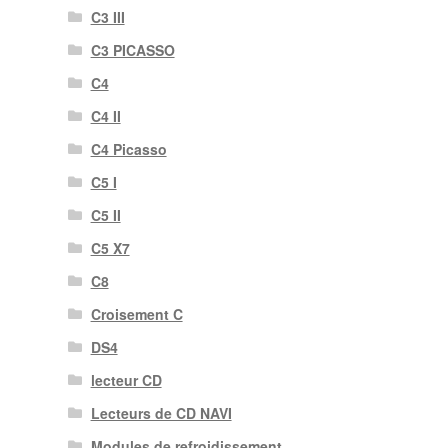
C3 III
C3 PICASSO
C4
C4 II
C4 Picasso
C5 I
C5 II
C5 X7
C8
Croisement C
DS4
lecteur CD
Lecteurs de CD NAVI
Modules de refroidissement