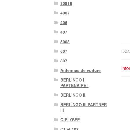
308T9
4007
406
407
5008
Desc
607
807
Inf
Antennes de voiture
BERLINGO I
PARTENAIRE I
BERLINGO II
BERLINGO III PARTNER
III
C-ELYSEE
C1 et 107