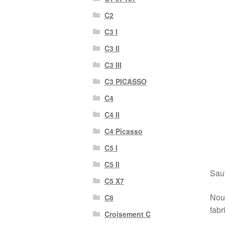
C2
C3 I
C3 II
C3 III
C3 PICASSO
C4
C4 II
C4 Picasso
C5 I
C5 II
Sauf
C5 X7
Nous
C8
fabr
Croisement C