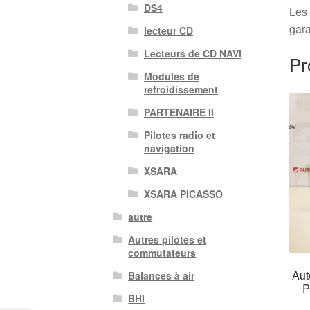
DS4
Les 
gara
lecteur CD
Lecteurs de CD NAVI
Pr
Modules de
refroidissement
PARTENAIRE II
Pilotes radio et
navigation
XSARA
XSARA PICASSO
autre
Autres pilotes et
commutateurs
Aut
Balances à air
P
BHI