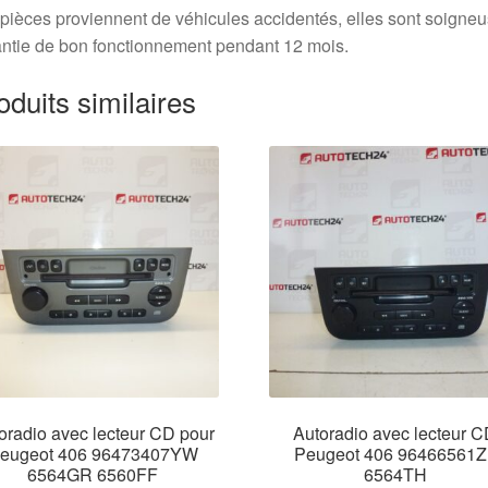
pièces proviennent de véhicules accidentés, elles sont soigne
ntie de bon fonctionnement pendant 12 mois.
oduits similaires
oradio avec lecteur CD pour
Autoradio avec lecteur 
eugeot 406 96473407YW
Peugeot 406 96466561Z
6564GR 6560FF
6564TH