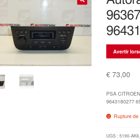
9636
🔍
9643
Avertir lor
€
73,00
PSA CITROEN
9643180277 6
Rupture de 
UGS :
5190-AK6