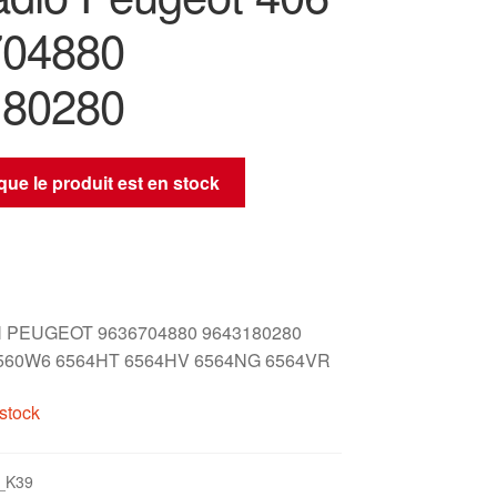
704880
180280
sque le produit est en stock
 PEUGEOT 9636704880 9643180280
560W6 6564HT 6564HV 6564NG 6564VR
stock
_K39