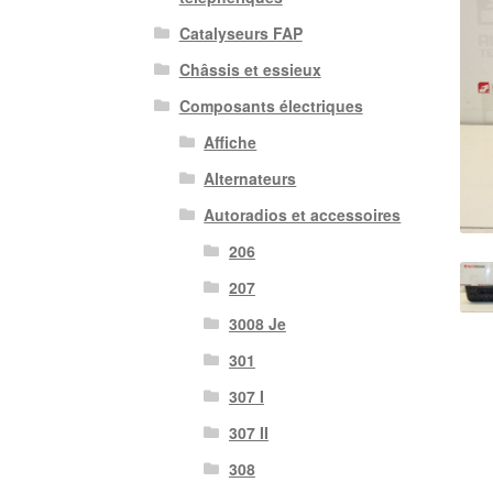
Catalyseurs FAP
Châssis et essieux
Composants électriques
Affiche
Alternateurs
Autoradios et accessoires
206
207
3008 Je
301
307 I
307 II
308