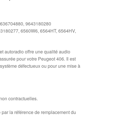
 9636704880, 9643180280
643180277, 6560W6, 6564HT, 6564HV,
cet autoradio offre une qualité audio
 assurée pour votre Peugeot 406. Il est
 système défectueux ou pour une mise à
 non contractuelles.
 par la référence de remplacement du