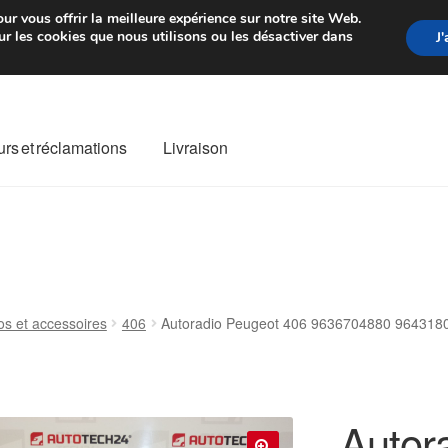
rtir de 7 EUR
Du lundi au vendre
ur vous offrir la meilleure expérience sur notre site Web.
r les cookies que nous utilisons ou les désactiver dans
J
rs et réclamations
Livraison
ivraison
Livraison internationale
Mon compte
Paiements
Panier
re de Réclamation
Termes et conditions
os et accessoires
406
Autoradio Peugeot 406 9636704880 964318
Autor