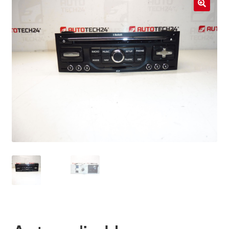
Livraison internationale
🔍
Mon compte
Paiements
Panier
Plainte
Politique de confidentialité
Procédure de Réclamation
Termes et conditions