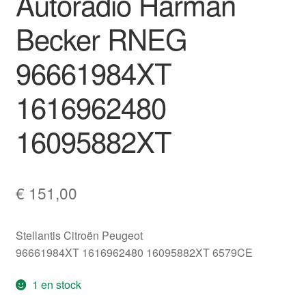
Autoradio Harman
Becker RNEG
96661984XT
1616962480
16095882XT
€
151,00
Stellantis Citroën Peugeot
96661984XT 1616962480 16095882XT 6579CE
1 en stock