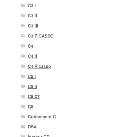
C3 I
C3 II
C3 III
C3 PICASSO
C4
C4 II
C4 Picasso
C5 I
C5 II
C5 X7
C8
Croisement C
DS4
lecteur CD