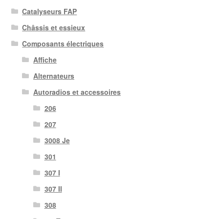
Catalyseurs FAP
Châssis et essieux
Composants électriques
Affiche
Alternateurs
Autoradios et accessoires
206
207
3008 Je
301
307 I
307 II
308