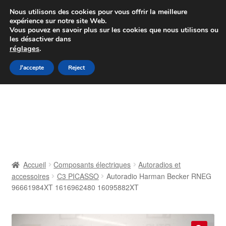
Colissimo livraison à partir de 7 EUR
Nous utilisons des cookies pour vous offrir la meilleure
expérience sur notre site Web.
Du lundi au vendredi de 9 h à 16 h
Vous pouvez en savoir plus sur les cookies que nous utilisons ou
les désactiver dans
07 55 53 95 66
réglages
.
Aller
Aller
J'accepte
Reject
Menu
à
au
la
contenu
Accueil
navigation
À propos de nous
Caisse
Accueil
Composants électriques
Autoradios et
accessoires
C3 PICASSO
Autoradio Harman Becker RNEG
Contact
96661984XT 1616962480 16095882XT
Livraison