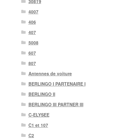
308T9
4007
406
407
5008
607
807
Antennes de voiture
BERLINGO I PARTENAIRE I
BERLINGO II
BERLINGO III PARTNER III
C-ELYSEE
C1 et 107
C2