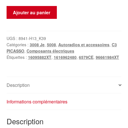
quantité
Ajouter au panier
de
Autoradio
Harman
Becker
UGS :
8941-H13_K39
Catégories :
3008 Je
,
5008
,
Autoradios et accessoires
,
C3
RNEG
PICASSO
,
Composants électriques
96661984XT
Étiquettes :
16095882XT
,
1616962480
,
6579CE
,
96661984XT
1616962480
16095882XT
Description
Informations complémentaires
Description