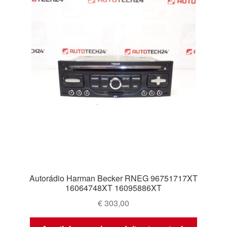
Autorádio Harman Becker RNEG 96751717XT
16064748XT 16095886XT
€
303,00