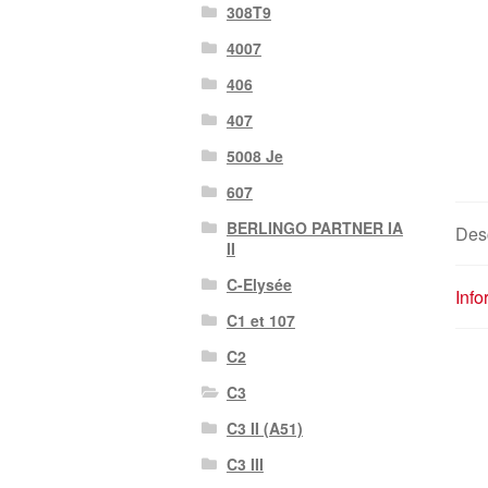
308T9
4007
406
407
5008 Je
607
BERLINGO PARTNER IA
Desc
II
C-Elysée
Inf
C1 et 107
C2
C3
C3 II (A51)
C3 III