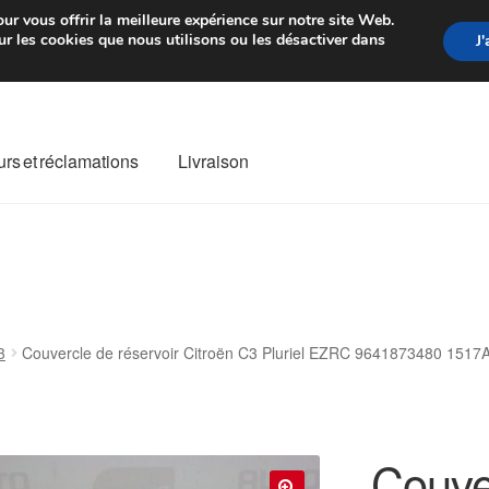
rtir de 7 EUR
Du lundi au vendre
ur vous offrir la meilleure expérience sur notre site Web.
r les cookies que nous utilisons ou les désactiver dans
J
rs et réclamations
Livraison
ivraison
Livraison internationale
Mon compte
Paiements
Panier
re de Réclamation
Termes et conditions
3
Couvercle de réservoir Citroën C3 Pluriel EZRC 9641873480 1517
Couver