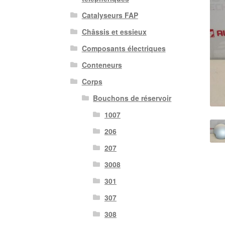
Catalyseurs FAP
Châssis et essieux
Composants électriques
Conteneurs
Corps
Bouchons de réservoir
1007
206
207
3008
301
307
308