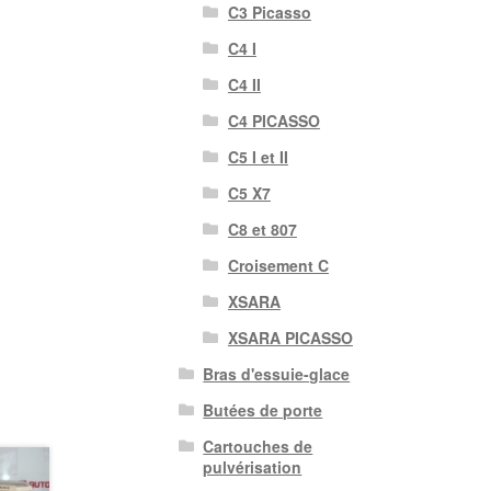
C3 Picasso
C4 I
C4 II
C4 PICASSO
C5 I et II
C5 X7
C8 et 807
Croisement C
XSARA
XSARA PICASSO
Bras d'essuie-glace
Butées de porte
Cartouches de
pulvérisation