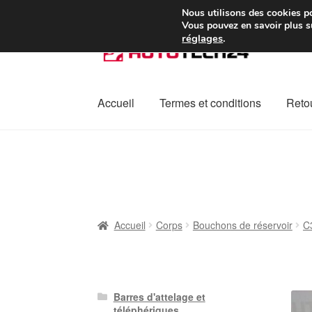
Colissimo livraison à pa
Nous utilisons des cookies po
Vous pouvez en savoir plus su
réglages
.
Aller
Aller
à
au
la
contenu
navigation
Accueil
Termes et conditions
Retou
Accueil
À propos de nous
Caisse
Contact
L
Plainte
Politique de confidentialité
Procédu
Accueil
Corps
Bouchons de réservoir
C
Barres d'attelage et
téléphériques