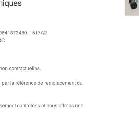
niques
: 9641873480, 1517A2
ZRC
 non contractuelles.
 par la référence de remplacement du
usement contrôlées et nous offrons une