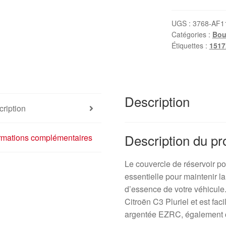
de
réservoir
UGS :
3768-AF1
Catégories :
Bou
Citroën
Étiquettes :
1517
C3
Pluriel
EZRC
9641873480
Description
1517A2
ription
Description du pr
ormations complémentaires
Le couvercle de réservoir po
essentielle pour maintenir la
d’essence de votre véhicule
Citroën C3 Pluriel et est fa
argentée EZRC, également 