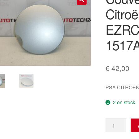
Citroë
🔍
EZRC
1517
€
42,00
PSA CITROEN
2 en stock
quantité
de
Couvercle