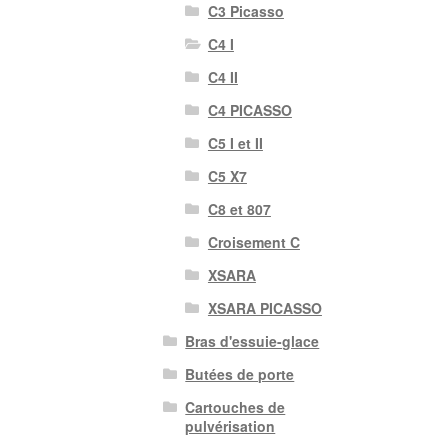
C3 Picasso
C4 I
C4 II
C4 PICASSO
C5 I et II
C5 X7
C8 et 807
Croisement C
XSARA
XSARA PICASSO
Bras d'essuie-glace
Butées de porte
Cartouches de
pulvérisation