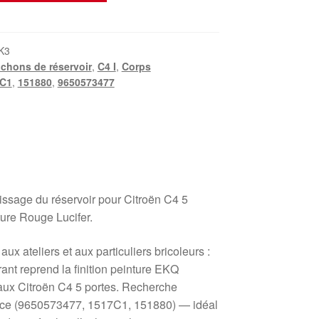
K3
chons de réservoir
,
C4 I
,
Corps
C1
,
151880
,
9650573477
ssage du réservoir pour Citroën C4 5
ure Rouge Lucifer.
x ateliers et aux particuliers bricoleurs :
ant reprend la finition peinture EKQ
 aux Citroën C4 5 portes. Recherche
èce (9650573477, 1517C1, 151880) — idéal