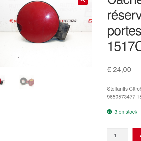
réserv
🔍
porte
1517
€
24,00
Stellantis Citr
9650573477 1
3 en stock
quantité
de