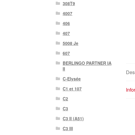
308T9
4007
406
407
5008 Je
607
BERLINGO PARTNER IA
II
Desc
C-Elysée
C1 et 107
Inf
C2
C3
C3 II (A51)
C3 III