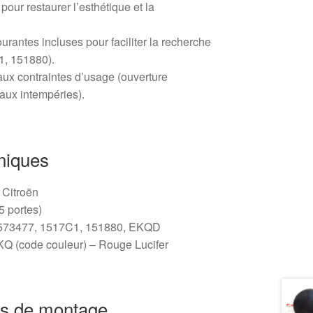
our restaurer l’esthétique et la
urantes incluses pour faciliter la recherche
, 151880).
ux contraintes d’usage (ouverture
 aux intempéries).
niques
/ Citroën
5 portes)
0573477, 1517C1, 151880, EKQD
EKQ (code couleur) – Rouge Lucifer
s de montage