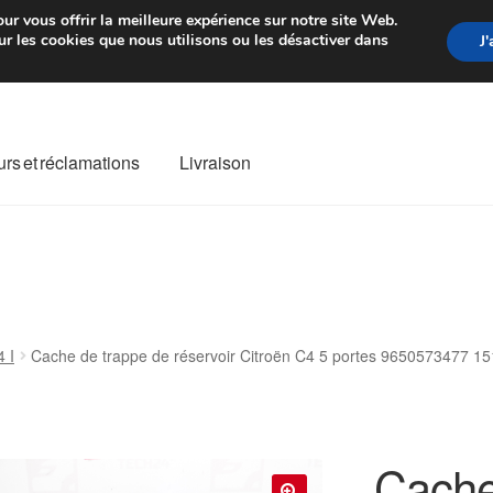
rtir de 7 EUR
Du lundi au vendre
ur vous offrir la meilleure expérience sur notre site Web.
r les cookies que nous utilisons ou les désactiver dans
J
rs et réclamations
Livraison
ivraison
Livraison internationale
Mon compte
Paiements
Panier
re de Réclamation
Termes et conditions
 I
Cache de trappe de réservoir Citroën C4 5 portes 9650573477 
Cache