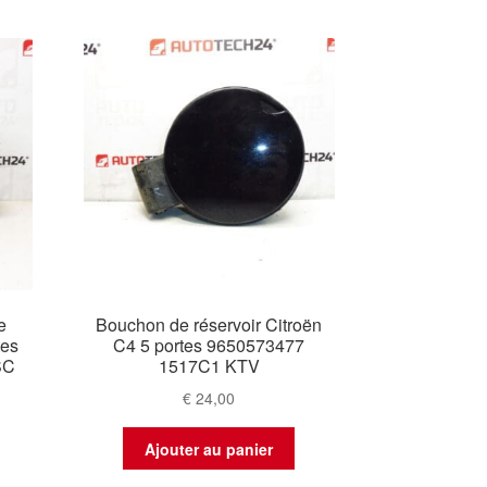
e
Bouchon de réservoir Citroën
tes
C4 5 portes 9650573477
SC
1517C1 KTV
€
24,00
Ajouter au panier