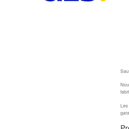
Sauf
Nous
fabr
Les 
gara
Pr