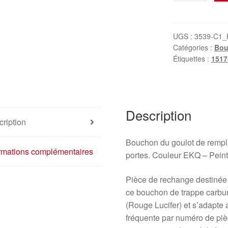
Cache
de
trappe
UGS :
3539-C1_
Catégories :
Bou
de
Étiquettes :
1517
réservoir
Citroën
C4
5
Description
portes
ription
9650573477
1517C1
Bouchon du goulot de rempli
EKQD
ormations complémentaires
portes. Couleur EKQ – Peint
Pièce de rechange destinée au
ce bouchon de trappe carbur
(Rouge Lucifer) et s’adapte
fréquente par numéro de pi