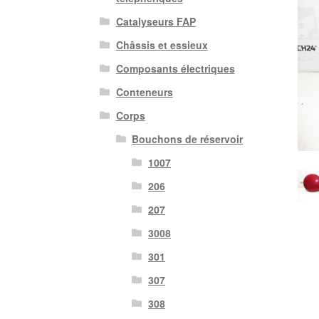
Catalyseurs FAP
Châssis et essieux
Composants électriques
Conteneurs
Corps
Bouchons de réservoir
1007
206
207
3008
301
307
308