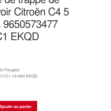
oir Citroën C4 5
s 9650573477
C1 EKQD
oën Peugeot
517C1 151880 EKQD
Ajouter au panier