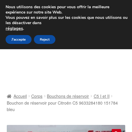
Colissimo livraison à partir de 7 EUR
Nous utilisons des cookies pour vous offrir la meilleure
expérience sur notre site Web.
Du lundi au vendredi de 9 h à 16 h
Vous pouvez en savoir plus sur les cookies que nous utilisons ou
les désactiver dans
07 55 53 95 66
réglages
.
Aller
Aller
J'accepte
Reject
Menu
à
au
la
contenu
Accueil
navigation
À propos de nous
Caisse
Accueil
Corps
Bouchons de réservoir
C5 I et II
Bouchon de réservoir pour Citroën C5 9633284180 151784
Contact
bleu
Livraison