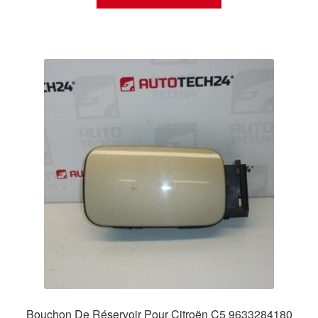
Bouchon De Réservoir Pour Citroën C5 9633284180