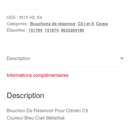
Bouchon
de
réservoir
UGS :
3575-H2_K4
Catégories :
Bouchons de réservoir
,
C5 I et II
,
Corps
pour
Étiquettes :
151784
,
151874
,
9633284180
Citroën
C5
9633284180
151784
Description
bleu
Informations complémentaires
Description
Bouchon De Réservoir Pour Citroën C5
Couleur Bleu Clair Métallisé