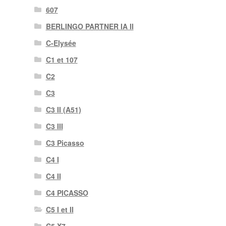
607
BERLINGO PARTNER IA II
C-Elysée
C1 et 107
C2
C3
C3 II (A51)
C3 III
C3 Picasso
C4 I
C4 II
C4 PICASSO
C5 I et II