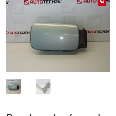
Livraison internationale
🔍
Mon compte
Paiements
Panier
Plainte
Politique de confidentialité
Procédure de Réclamation
Termes et conditions