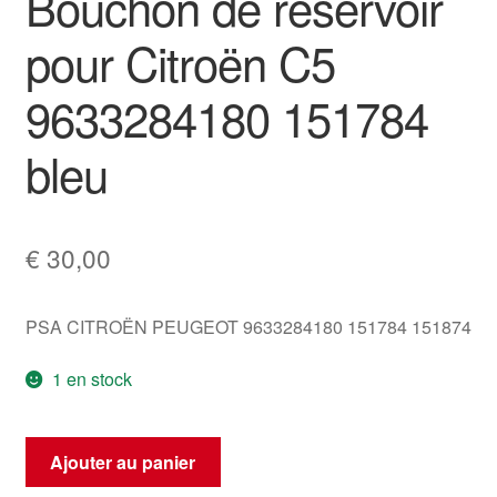
Bouchon de réservoir
pour Citroën C5
9633284180 151784
bleu
€
30,00
PSA CITROËN PEUGEOT 9633284180 151784 151874
1 en stock
quantité
Ajouter au panier
de