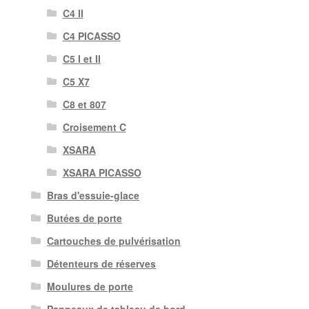
C4 II
C4 PICASSO
C5 I et II
C5 X7
C8 et 807
Croisement C
XSARA
XSARA PICASSO
Bras d'essuie-glace
Butées de porte
Cartouches de pulvérisation
Détenteurs de réserves
Moulures de porte