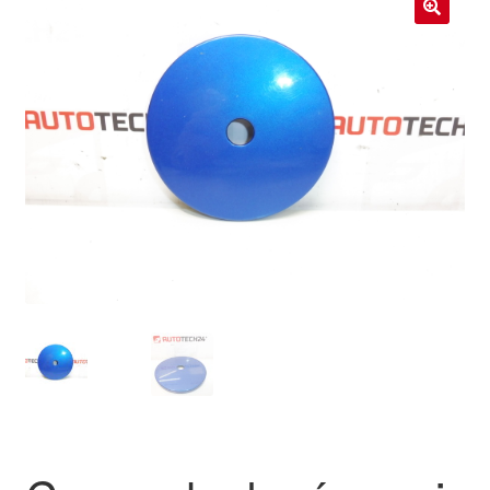
Livraison internationale
🔍
Mon compte
Paiements
Panier
Plainte
Politique de confidentialité
Procédure de Réclamation
Termes et conditions