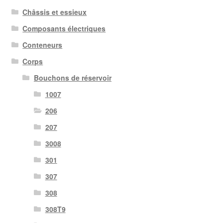
Châssis et essieux
Composants électriques
Conteneurs
Corps
Bouchons de réservoir
1007
206
207
3008
301
307
308
308T9