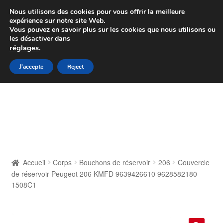
Colissimo livraison à partir de 7 EUR
Nous utilisons des cookies pour vous offrir la meilleure
expérience sur notre site Web.
Du lundi au vendredi de 9 h à 16 h
Vous pouvez en savoir plus sur les cookies que nous utilisons ou
les désactiver dans
07 55 53 95 66
réglages
.
Aller
Aller
J'accepte
Reject
Menu
à
au
la
contenu
Accueil
navigation
À propos de nous
Caisse
Accueil
Corps
Bouchons de réservoir
206
Couvercle
de réservoir Peugeot 206 KMFD 9639426610 9628582180
Contact
1508C1
Livraison