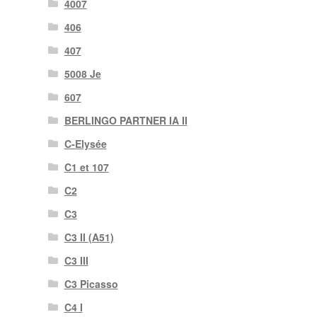
4007
406
407
5008 Je
607
BERLINGO PARTNER IA II
C-Elysée
C1 et 107
C2
C3
C3 II (A51)
C3 III
C3 Picasso
C4 I