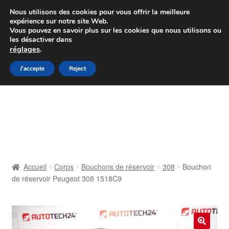
Colissimo livraison à partir de 7 EUR
Nous utilisons des cookies pour vous offrir la meilleure
expérience sur notre site Web.
Du lundi au vendredi de 9 h à 16 h
Vous pouvez en savoir plus sur les cookies que nous utilisons ou
les désactiver dans
07 55 53 95 66
réglages
.
Aller
Aller
J'accepte
Reject
Menu
à
au
la
contenu
Accueil
navigation
À propos de nous
Caisse
Accueil
Corps
Bouchons de réservoir
308
Bouchon
de réservoir Peugeot 308 1518C9
Contact
Livraison