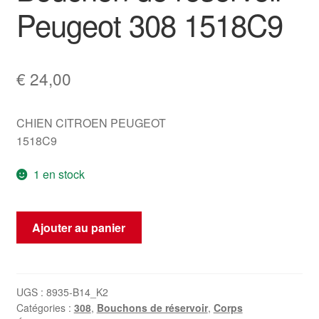
Peugeot 308 1518C9
€
24,00
CHIEN CITROEN PEUGEOT
1518C9
1 en stock
quantité
Ajouter au panier
de
Bouchon
de
réservoir
UGS :
8935-B14_K2
Catégories :
308
,
Bouchons de réservoir
,
Corps
Peugeot