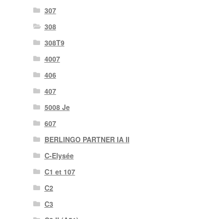
307
308
308T9
4007
406
407
5008 Je
607
BERLINGO PARTNER IA II
C-Elysée
C1 et 107
C2
C3