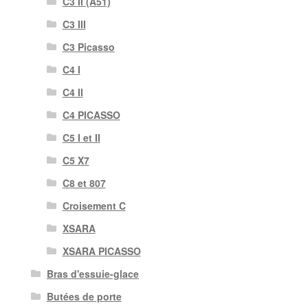
C3 II (A51)
C3 III
C3 Picasso
C4 I
C4 II
C4 PICASSO
C5 I et II
C5 X7
C8 et 807
Croisement C
XSARA
XSARA PICASSO
Bras d'essuie-glace
Butées de porte