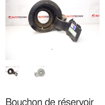
🔍
Livraison internationale
Mon compte
Paiements
Panier
Plainte
Politique de confidentialité
Procédure de Réclamation
Termes et conditions
Bouchon de réservoir