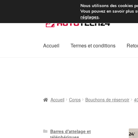
Colissimo livraison à pa
Nous utilisons des cookies po
Vous pouvez en savoir plus su
réglages
.
Aller
Aller
à
au
la
contenu
navigation
Accueil
Termes et conditions
Retou
Accueil
À propos de nous
Caisse
Contact
L
Plainte
Politique de confidentialité
Procédu
Accueil
Corps
Bouchons de réservoir
4
Barres d'attelage et
téléphériques