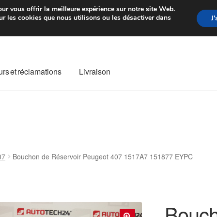
rtir de 7 EUR
Du lundi au vendre
ur vous offrir la meilleure expérience sur notre site Web.
r les cookies que nous utilisons ou les désactiver dans
J
rs et réclamations
Livraison
ivraison
Livraison internationale
Mon compte
Paiements
Panier
re de Réclamation
Termes et conditions
07
Bouchon de Réservoir Peugeot 407 1517A7 151877 EYPC
Bouch