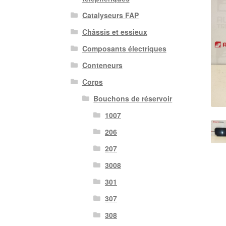
Catalyseurs FAP
Châssis et essieux
Composants électriques
Conteneurs
Corps
Bouchons de réservoir
1007
206
207
3008
301
307
308