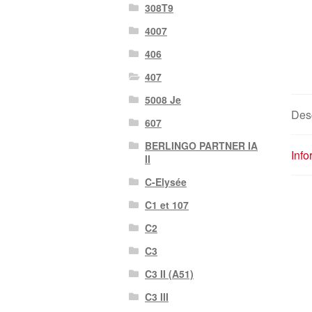
308T9
4007
406
407
5008 Je
Desc
607
BERLINGO PARTNER IA
Inf
II
C-Elysée
C1 et 107
C2
C3
C3 II (A51)
C3 III