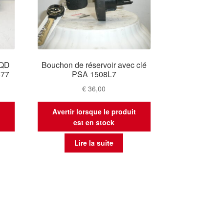
KQD
Bouchon de réservoir avec clé
877
PSA 1508L7
€
36,00
t
Avertir lorsque le produit
est en stock
Lire la suite