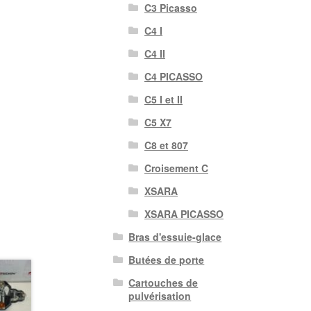
C3 Picasso
C4 I
C4 II
C4 PICASSO
C5 I et II
C5 X7
C8 et 807
Croisement C
XSARA
XSARA PICASSO
Bras d'essuie-glace
Butées de porte
Cartouches de
pulvérisation