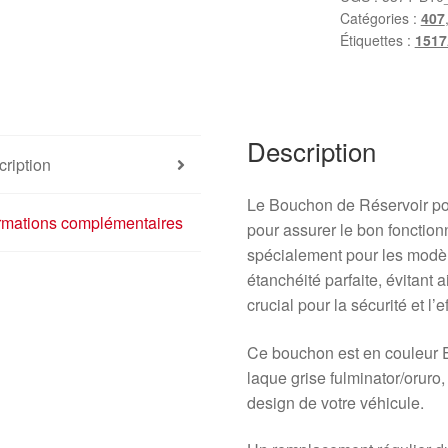
Catégories :
407
Peugeot
Étiquettes :
1517
407
1517A7
151877
EYPC
Description
ription
Le Bouchon de Réservoir po
ormations complémentaires
pour assurer le bon fonctio
spécialement pour les modè
étanchéité parfaite, évitant a
crucial pour la sécurité et l’e
Ce bouchon est en couleur E
laque grise fulminator/oruro,
design de votre véhicule.