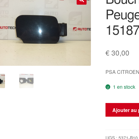
Peuge
🔍
1518
€
30,00
PSA CITROEN
1 en stock
quantité
Ajouter au 
de
Bouchon
de
Réservoir
UGS :
5371-B10