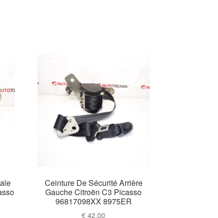
ale
Ceinture De Sécurité Arrière
asso
Gauche Citroën C3 Picasso
96817098XX 8975ER
€
42,00