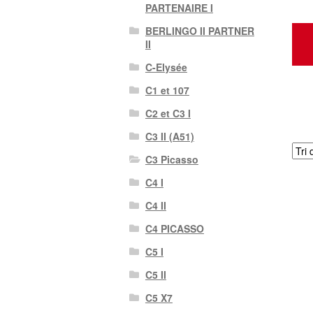
PARTENAIRE I
BERLINGO II PARTNER
II
C-Elysée
C1 et 107
C2 et C3 I
C3 II (A51)
C3 Picasso
C4 I
C4 II
C4 PICASSO
C5 I
C5 II
C5 X7