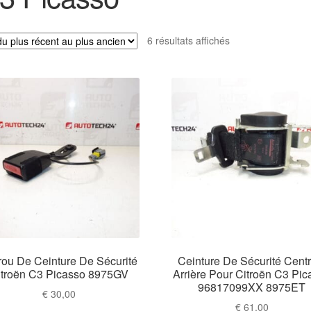
Trié
6 résultats affichés
du
plus
récent
au
plus
ancien
rou De Ceinture De Sécurité
Ceinture De Sécurité Centr
itroën C3 Picasso 8975GV
Arrière Pour Citroën C3 Pic
96817099XX 8975ET
€
30,00
€
61,00