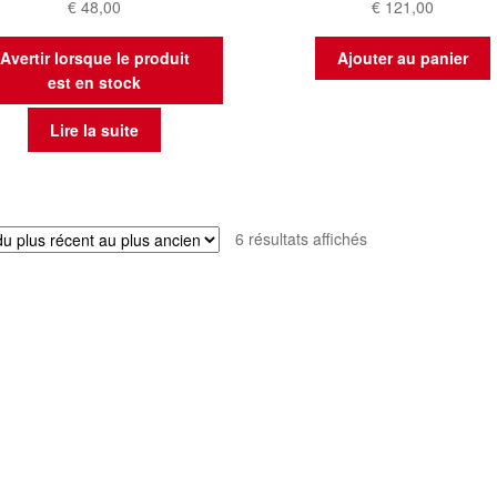
€
48,00
€
121,00
Avertir lorsque le produit
Ajouter au panier
est en stock
Lire la suite
Trié
6 résultats affichés
du
plus
récent
au
plus
ancien