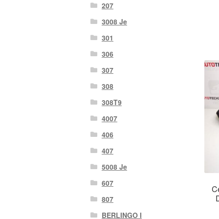
207
3008 Je
301
306
307
308
308T9
4007
406
407
5008 Je
607
Ce
807
BERLINGO I