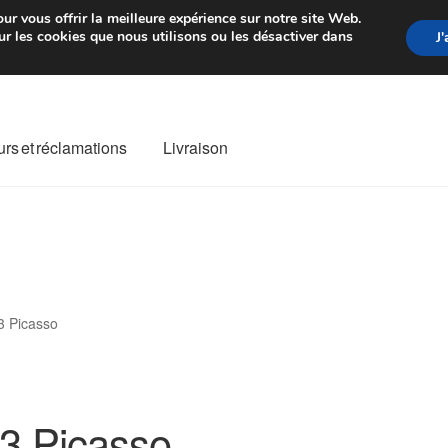
rtir de 7 EUR
Du lundi au vendre
ur vous offrir la meilleure expérience sur notre site Web.
r les cookies que nous utilisons ou les désactiver dans
J
rs et réclamations
Livraison
ivraison
Livraison internationale
Mon compte
Paiements
Panier
re de Réclamation
Termes et conditions
3 Picasso
3 Picasso