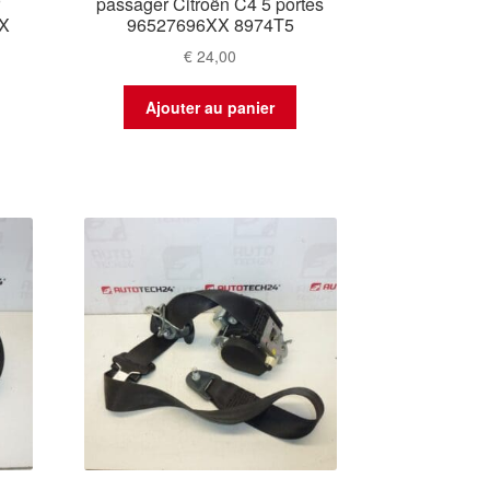
r
passager Citroën C4 5 portes
XX
96527696XX 8974T5
€
24,00
Ajouter au panier