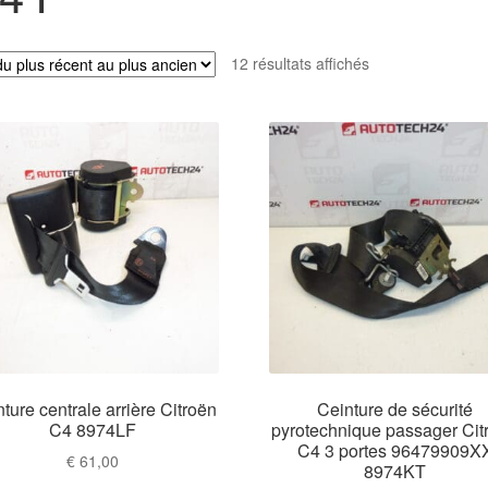
Trié
12 résultats affichés
du
plus
récent
au
plus
ancien
ture centrale arrière Citroën
Ceinture de sécurité
C4 8974LF
pyrotechnique passager Cit
C4 3 portes 96479909X
€
61,00
8974KT