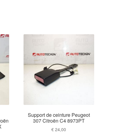
Support de ceinture Peugeot
roën
307 Citroën C4 8973PT
X
€
24,00