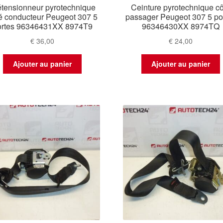
étensionneur pyrotechnique
Ceinture pyrotechnique cô
é conducteur Peugeot 307 5
passager Peugeot 307 5 po
ortes 96346431XX 8974T9
96346430XX 8974TQ
€
36,00
€
24,00
Ajouter au panier
Ajouter au panier