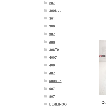
207
3008 Je
301
306
307
308
308T9
4007
406
407
5008 Je
607
807
Ce
BERLINGO I