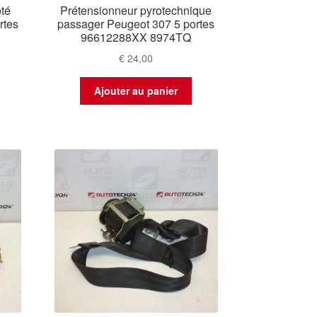
té
Prétensionneur pyrotechnique
rtes
passager Peugeot 307 5 portes
96612288XX 8974TQ
€
24,00
Ajouter au panier