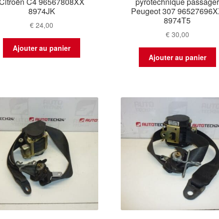
Citroën C4 96567808XX
pyrotechnique passage
8974JK
Peugeot 307 96527696
8974T5
€
24,00
€
30,00
Ajouter au panier
Ajouter au panier