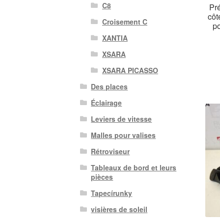
C8
Pr
côt
Croisement C
p
XANTIA
XSARA
XSARA PICASSO
Des places
Éclairage
Leviers de vitesse
Malles pour valises
Rétroviseur
Tableaux de bord et leurs
pièces
Tapecírunky
visières de soleil