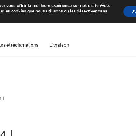
rtir de 7 EUR
Du lundi au vendre
ur vous offrir la meilleure expérience sur notre site Web.
r les cookies que nous utilisons ou les désactiver dans
J
rs et réclamations
Livraison
ivraison
Livraison internationale
Mon compte
Paiements
Panier
re de Réclamation
Termes et conditions
 I
4 I