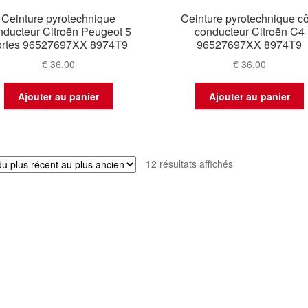
Ceinture pyrotechnique
Ceinture pyrotechnique cô
nducteur Citroën Peugeot 5
conducteur Citroën C4
ortes 96527697XX 8974T9
96527697XX 8974T9
€
36,00
€
36,00
Ajouter au panier
Ajouter au panier
Trié
12 résultats affichés
du
plus
récent
au
plus
ancien