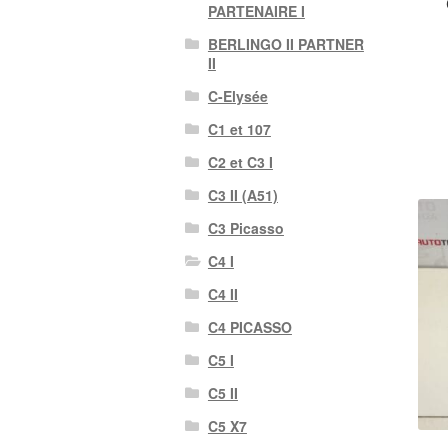
PARTENAIRE I
BERLINGO II PARTNER
II
C-Elysée
C1 et 107
C2 et C3 I
C3 II (A51)
C3 Picasso
C4 I
C4 II
C4 PICASSO
C5 I
C5 II
C5 X7