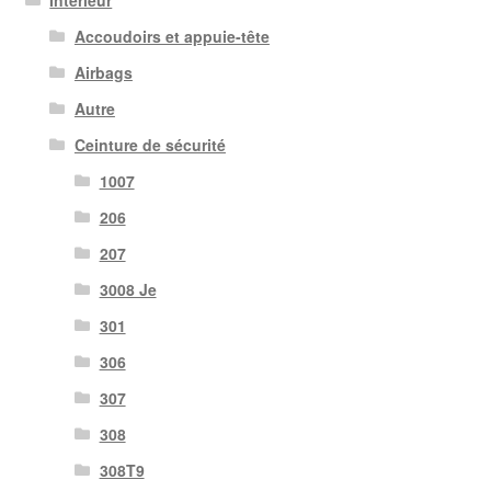
Intérieur
Accoudoirs et appuie-tête
Airbags
Autre
Ceinture de sécurité
1007
206
207
3008 Je
301
306
307
308
308T9