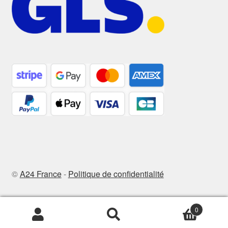
©
A24 France
-
Politique de confidentialité
0
Recherche
Recherche
pour :