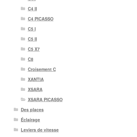
C4 II
C4 PICASSO
C5 I
C5 II
C5 X7
C8
Croisement C
XANTIA
XSARA
XSARA PICASSO
Des places
Éclairage
Leviers de vitesse