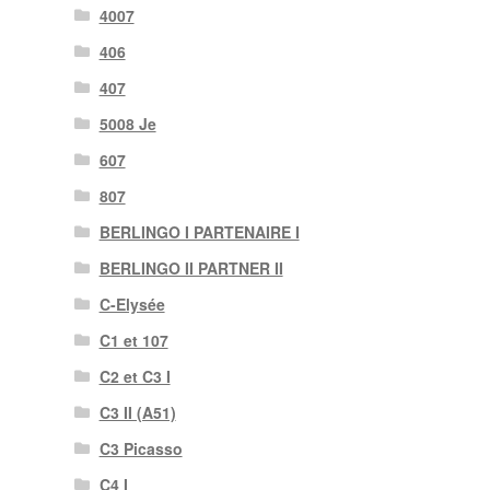
4007
406
407
5008 Je
607
807
BERLINGO I PARTENAIRE I
BERLINGO II PARTNER II
C-Elysée
C1 et 107
C2 et C3 I
C3 II (A51)
C3 Picasso
C4 I