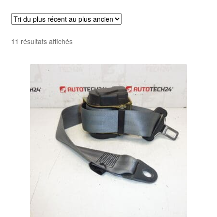
Livraison internationale
Mon compte
Trié
11 résultats affichés
du
Paiements
plus
récent
Panier
au
plus
ancien
Plainte
Politique de confidentialité
Procédure de Réclamation
Termes et conditions