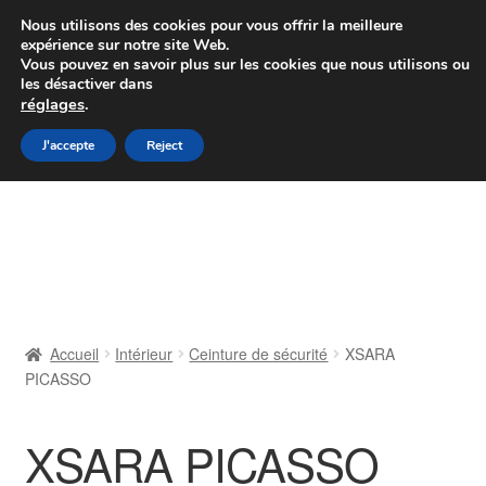
Colissimo livraison à partir de 7 EUR
Nous utilisons des cookies pour vous offrir la meilleure
expérience sur notre site Web.
Du lundi au vendredi de 9 h à 16 h
Vous pouvez en savoir plus sur les cookies que nous utilisons ou
les désactiver dans
07 55 53 95 66
réglages
.
Aller
Aller
J'accepte
Reject
Menu
à
au
la
contenu
Accueil
navigation
À propos de nous
Caisse
Accueil
Intérieur
Ceinture de sécurité
XSARA
PICASSO
Contact
Livraison
XSARA PICASSO