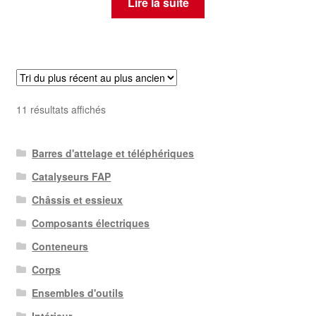
Lire la suite
Trié
11 résultats affichés
du
plus
Barres d'attelage et téléphériques
récent
au
Catalyseurs FAP
plus
Châssis et essieux
ancien
Composants électriques
Conteneurs
Corps
Ensembles d'outils