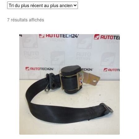
Livraison internationale
Trié
7 résultats affichés
Mon compte
du
plus
Paiements
récent
au
Panier
plus
ancien
Plainte
Politique de confidentialité
Procédure de Réclamation
Termes et conditions