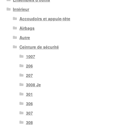
Intérieur
Accoudoirs et appuie-tête
Airbags
Autre
Ceinture de sécurité
1007
206
207
3008 Je
301
306
307
308