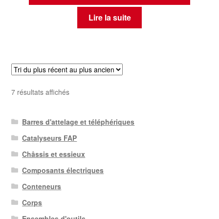
Lire la suite
Trié
7 résultats affichés
du
plus
Barres d'attelage et téléphériques
récent
au
Catalyseurs FAP
plus
Châssis et essieux
ancien
Composants électriques
Conteneurs
Corps
Ensembles d'outils