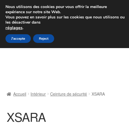
Colissimo livraison à partir de 7 EUR
Nous utilisons des cookies pour vous offrir la meilleure
expérience sur notre site Web.
Du lundi au vendredi de 9 h à 16 h
Vous pouvez en savoir plus sur les cookies que nous utilisons ou
les désactiver dans
07 55 53 95 66
réglages
.
Aller
Aller
J'accepte
Reject
Menu
à
au
la
contenu
Accueil
navigation
À propos de nous
Caisse
Accueil
Intérieur
Ceinture de sécurité
XSARA
Contact
XSARA
Livraison