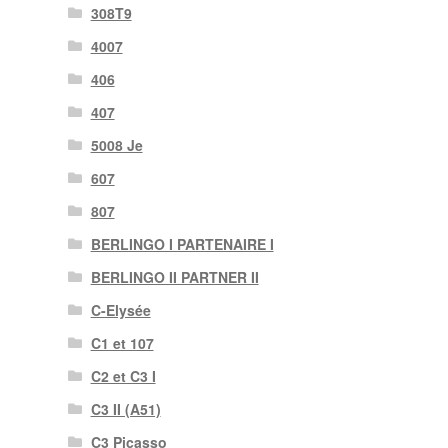
308T9
4007
406
407
5008 Je
607
807
BERLINGO I PARTENAIRE I
BERLINGO II PARTNER II
C-Elysée
C1 et 107
C2 et C3 I
C3 II (A51)
C3 Picasso