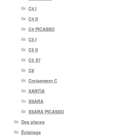
C4 I
C4 II
C4 PICASSO
C5 I
C5 II
C5 X7
C8
Croisement C
XANTIA
XSARA
XSARA PICASSO
Des places
Éclairage