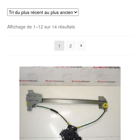
Livraison internationale
Mon compte
Trié
Affichage de 1–12 sur 14 résultats
du
Paiements
plus
1
2
récent
Panier
au
plus
ancien
Plainte
Politique de confidentialité
Procédure de Réclamation
Termes et conditions