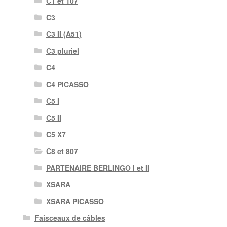
C1 et 107
C3
C3 II (A51)
C3 pluriel
C4
C4 PICASSO
C5 I
C5 II
C5 X7
C8 et 807
PARTENAIRE BERLINGO I et II
XSARA
XSARA PICASSO
Faisceaux de câbles