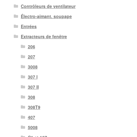
Contrôleurs de ventilateur
Électro-aimant. soupape
Entrées
Extracteurs de fenêtre
206
207
3008
307 I
307 II
308
308T9
407
5008