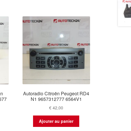
ën
Autoradio Citroën Peugeot RD4
677
N1 9657312777 6564V1
€
42,00
Ajouter au panier