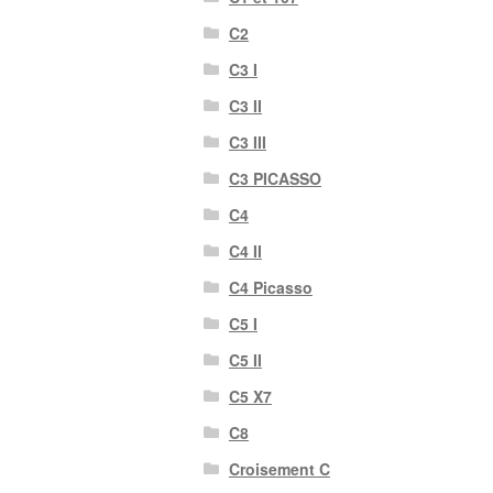
C2
C3 I
C3 II
C3 III
C3 PICASSO
C4
C4 II
C4 Picasso
C5 I
C5 II
C5 X7
C8
Croisement C