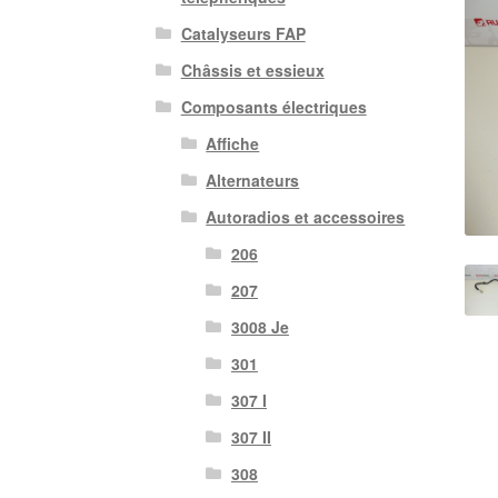
Catalyseurs FAP
Châssis et essieux
Composants électriques
Affiche
Alternateurs
Autoradios et accessoires
206
207
3008 Je
301
307 I
307 II
308