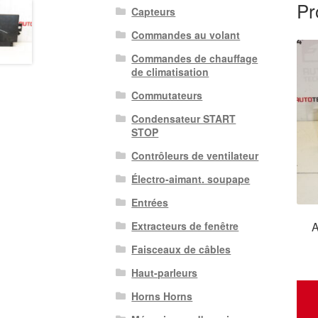
Pr
Capteurs
Commandes au volant
Commandes de chauffage
de climatisation
Commutateurs
Condensateur START
STOP
Contrôleurs de ventilateur
Électro-aimant. soupape
Entrées
A
Extracteurs de fenêtre
Faisceaux de câbles
Haut-parleurs
Horns Horns