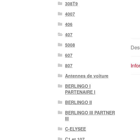
308T9
4007
406
407
5008
Desc
607
Inf
807
Antennes de voiture
BERLINGO I
PARTENAIRE I
BERLINGO II
BERLINGO III PARTNER
III
C-ELYSEE
C1 et 107