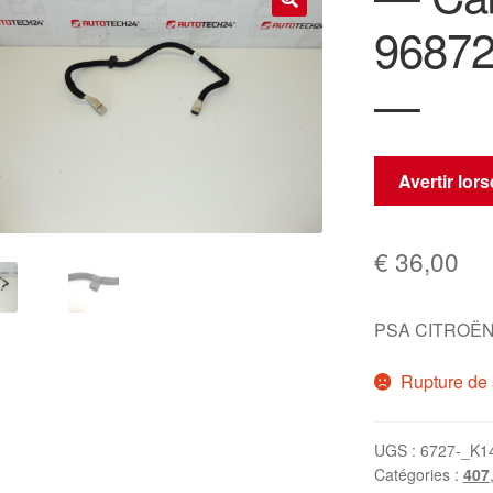
9687
🔍
—
Avertir lor
€
36,00
PSA CITROËN
Rupture de 
UGS :
6727-_K1
Catégories :
407