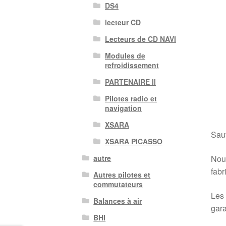
DS4
lecteur CD
Lecteurs de CD NAVI
Modules de
refroidissement
PARTENAIRE II
Pilotes radio et
navigation
XSARA
Sauf
XSARA PICASSO
Nous
autre
fabr
Autres pilotes et
commutateurs
Les 
Balances à air
gara
BHI