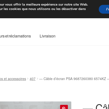
rtir de 7 EUR
Du lundi au vendre
ur vous offrir la meilleure expérience sur notre site Web.
r les cookies que nous utilisons ou les désactiver dans
J
rs et réclamations
Livraison
ivraison
Livraison internationale
Mon compte
Paiements
Panier
re de Réclamation
Termes et conditions
os et accessoires
407
— Câble d’écran PSA 9687260380 6574KZ 
— Câb