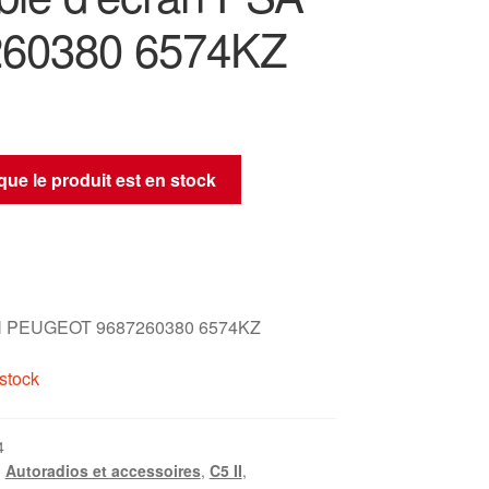
260380 6574KZ
sque le produit est en stock
 PEUGEOT 9687260380 6574KZ
stock
4
,
Autoradios et accessoires
,
C5 II
,