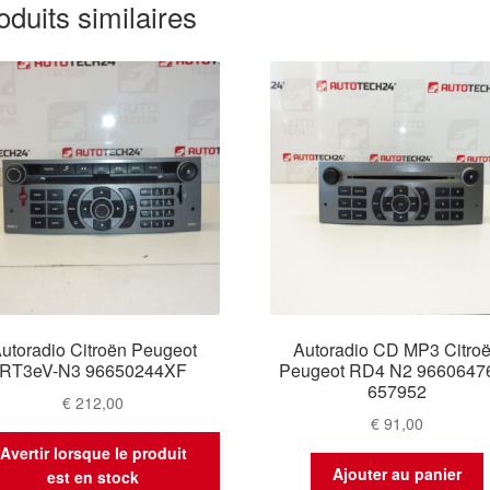
oduits similaires
utoradio Citroën Peugeot
Autoradio CD MP3 Citro
RT3eV-N3 96650244XF
Peugeot RD4 N2 9660647
657952
€
212,00
€
91,00
Avertir lorsque le produit
Ajouter au panier
est en stock