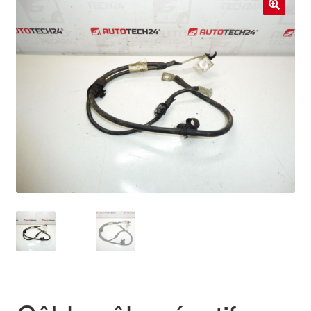
Livraison internationale
🔍
Mon compte
Paiements
Panier
Plainte
Politique de confidentialité
Procédure de Réclamation
Termes et conditions