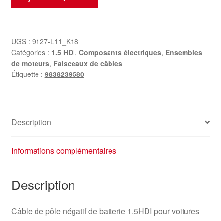
de
Câble
pôle
négatif
UGS :
9127-L11_K18
Catégories :
1.5 HDi
,
Composants électriques
,
Ensembles
batterie
de moteurs
,
Faisceaux de câbles
1.5
Étiquette :
9838239580
HDI
Citroën
Peugeot
9838239580
Description
Informations complémentaires
Description
Câble de pôle négatif de batterie 1.5HDI pour voitures