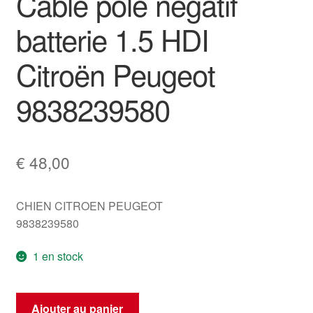
Câble pôle négatif
batterie 1.5 HDI
Citroën Peugeot
9838239580
€
48,00
CHIEN CITROEN PEUGEOT
9838239580
1 en stock
quantité
Ajouter au panier