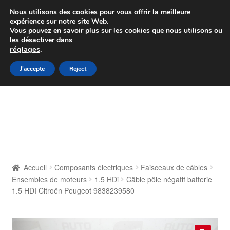
Colissimo livraison à partir de 7 EUR
Nous utilisons des cookies pour vous offrir la meilleure
expérience sur notre site Web.
Du lundi au vendredi de 9 h à 16 h
Vous pouvez en savoir plus sur les cookies que nous utilisons ou
les désactiver dans
07 55 53 95 66
réglages
.
Aller
Aller
J'accepte
Reject
Menu
à
au
la
contenu
Accueil
navigation
À propos de nous
Caisse
Accueil
Composants électriques
Faisceaux de câbles
Ensembles de moteurs
1.5 HDi
Câble pôle négatif batterie
Contact
1.5 HDI Citroën Peugeot 9838239580
Livraison