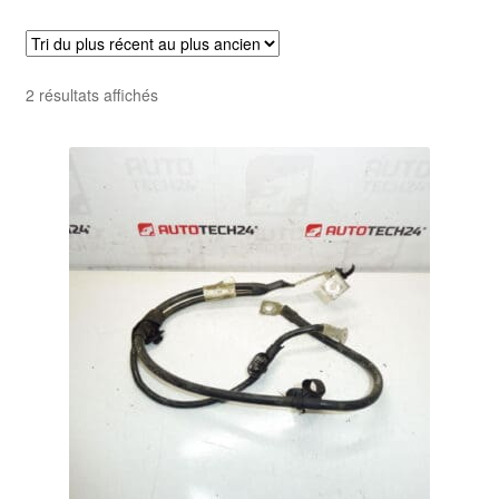
Livraison internationale
Mon compte
Trié
2 résultats affichés
du
Paiements
plus
récent
Panier
au
plus
ancien
Plainte
Politique de confidentialité
Procédure de Réclamation
Termes et conditions