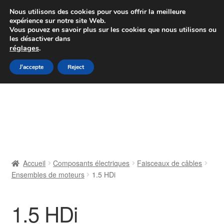
Colissimo livraison à partir de 7 EUR
Nous utilisons des cookies pour vous offrir la meilleure
expérience sur notre site Web.
Du lundi au vendredi de 9 h à 16 h
Vous pouvez en savoir plus sur les cookies que nous utilisons ou
les désactiver dans
07 55 53 95 66
réglages
.
Aller
Aller
J'accepte
Reject
Menu
à
au
la
contenu
Accueil
navigation
À propos de nous
Caisse
Accueil
Composants électriques
Faisceaux de câbles
Ensembles de moteurs
1.5 HDi
Contact
Livraison
1.5 HDi