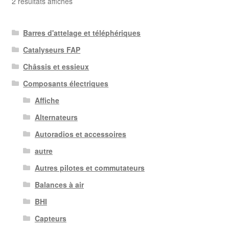
Trié
2 résultats affichés
du
plus
Barres d'attelage et téléphériques
récent
au
Catalyseurs FAP
plus
Châssis et essieux
ancien
Composants électriques
Affiche
Alternateurs
Autoradios et accessoires
autre
Autres pilotes et commutateurs
Balances à air
BHI
Capteurs