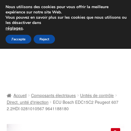
Colissimo livraison à partir de 7 EUR
Nous utilisons des cookies pour vous offrir la meilleure
expérience sur notre site Web.
Du lundi au vendredi de 9 h à 16 h
Vous pouvez en savoir plus sur les cookies que nous utilisons ou
les désactiver dans
07 55 53 95 66
réglages
.
Aller
Aller
J'accepte
Reject
Menu
à
au
la
contenu
Accueil
navigation
À propos de nous
Caisse
Accueil
Composants électriques
Unités de contrôle
Direct. unité d'injection
ECU Bosch EDC15C2 Peugeot 607
Contact
2.2HDI 0281010567 9641188180
Livraison