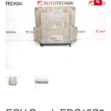
Livraison internationale
🔍
Mon compte
Paiements
Panier
Plainte
Politique de confidentialité
Procédure de Réclamation
Termes et conditions