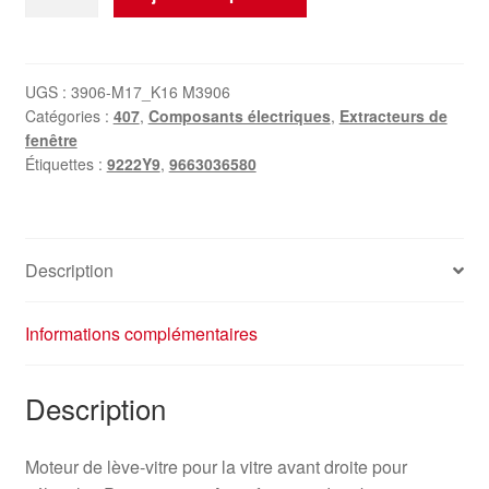
de
Moteur
de
lève-
UGS :
3906-M17_K16 M3906
Catégories :
407
,
Composants électriques
,
Extracteurs de
vitre
fenêtre
avant
Étiquettes :
9222Y9
,
9663036580
droit
Peugeot
407
9663036580
Description
9222Y9
Informations complémentaires
Description
Moteur de lève-vitre pour la vitre avant droite pour