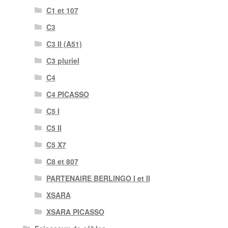
C1 et 107
C3
C3 II (A51)
C3 pluriel
C4
C4 PICASSO
C5 I
C5 II
C5 X7
C8 et 807
PARTENAIRE BERLINGO I et II
XSARA
XSARA PICASSO