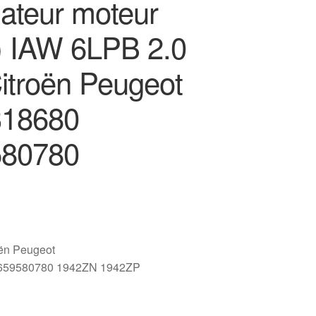
lateur moteur
 IAW 6LPB 2.0
itroën Peugeot
318680
580780
oën Peugeot
659580780 1942ZN 1942ZP