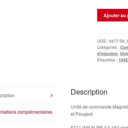
quantité
Ajouter au 
de
Calculateur
moteur
(ECU)
UGS :
9477-S8_
Catégories :
Com
IAW
d'injection
,
Unit
6LPB
Étiquettes :
194
2.0
16V
Citroën
Peugeot
Description
9663318680
ription
9659580780
Unité de commande Magneti 
ormations complémentaires
et Peugeot
ECU IAW 6LPB 2.0 16V comp