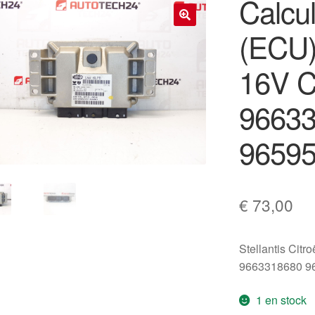
Calcu
(ECU)
🔍
16V C
9663
9659
€
73,00
Stellantis Citr
9663318680 9
1 en stock