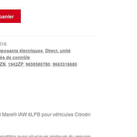
panier
K16
posants électriques
,
Direct. unité
és de contrôle
2ZN
,
1942ZP
,
9659580780
,
9663318680
Marelli IAW 6LPB pour véhicules Citroën
atible avec plusieurs moteurs du groupe