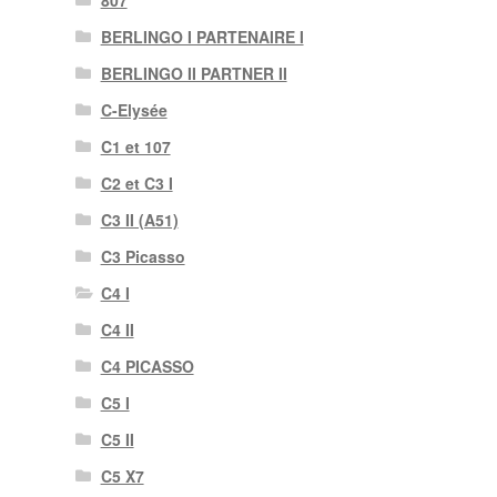
807
BERLINGO I PARTENAIRE I
BERLINGO II PARTNER II
C-Elysée
C1 et 107
C2 et C3 I
C3 II (A51)
C3 Picasso
C4 I
C4 II
C4 PICASSO
C5 I
C5 II
C5 X7