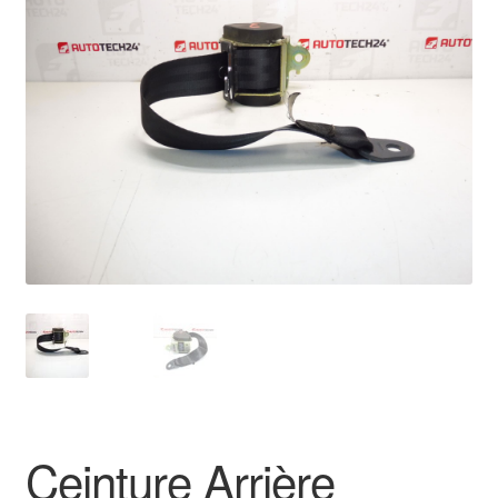
🔍
Livraison internationale
Mon compte
Paiements
Panier
Plainte
Politique de confidentialité
Procédure de Réclamation
Termes et conditions
Ceinture Arrière