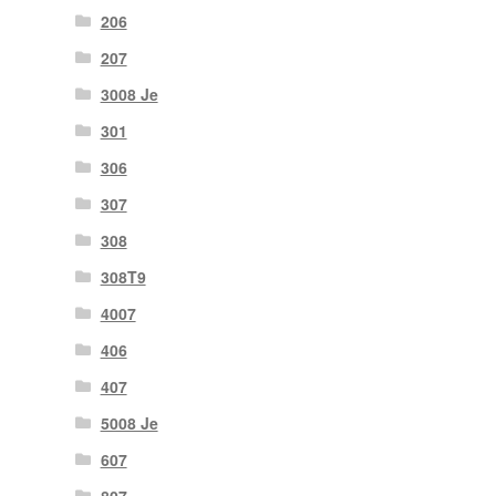
206
207
3008 Je
301
306
307
308
308T9
4007
406
407
5008 Je
607