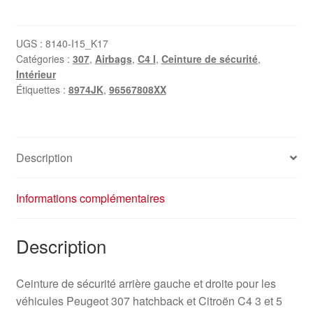
Ceinture
Arrière
Peugeot
UGS :
8140-I15_K17
Catégories :
307
,
Airbags
,
C4 I
,
Ceinture de sécurité
,
307
Intérieur
Citroën
Étiquettes :
8974JK
,
96567808XX
C4
96567808XX
8974JK
Description
Informations complémentaires
Description
Ceinture de sécurité arrière gauche et droite pour les
véhicules Peugeot 307 hatchback et Citroën C4 3 et 5