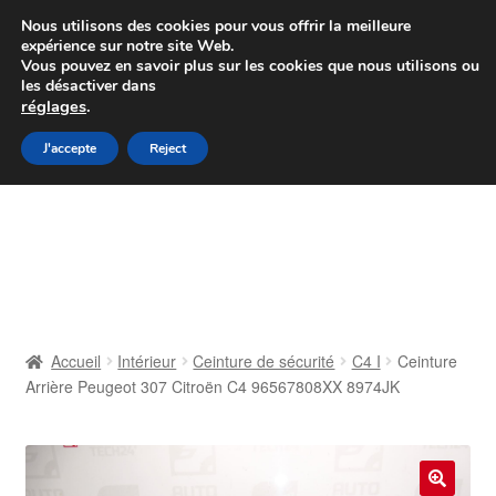
Colissimo livraison à partir de 7 EUR
Nous utilisons des cookies pour vous offrir la meilleure
expérience sur notre site Web.
Du lundi au vendredi de 9 h à 16 h
Vous pouvez en savoir plus sur les cookies que nous utilisons ou
les désactiver dans
07 55 53 95 66
réglages
.
Aller
Aller
J'accepte
Reject
Menu
à
au
la
contenu
Accueil
navigation
À propos de nous
Caisse
Accueil
Intérieur
Ceinture de sécurité
C4 I
Ceinture
Arrière Peugeot 307 Citroën C4 96567808XX 8974JK
Contact
Livraison