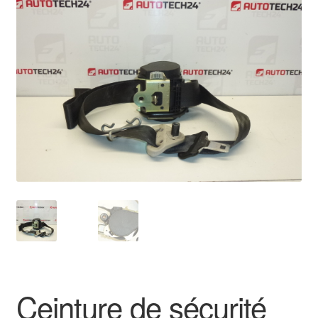
🔍
Livraison internationale
Mon compte
Paiements
Panier
Plainte
Politique de confidentialité
Procédure de Réclamation
Termes et conditions
Ceinture de sécurité