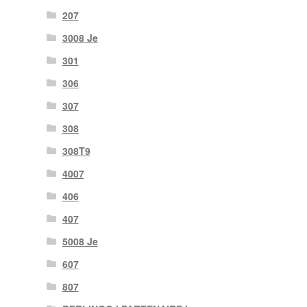
207
3008 Je
301
306
307
308
308T9
4007
406
407
5008 Je
607
807