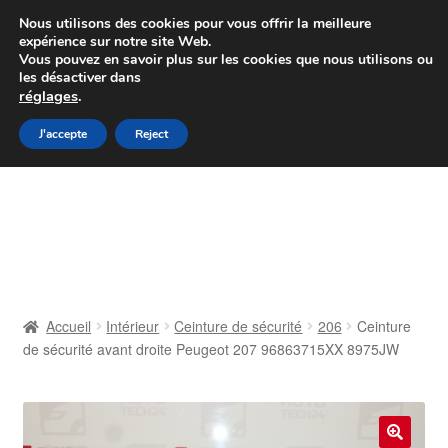
Colissimo livraison à partir de 7 EUR
Nous utilisons des cookies pour vous offrir la meilleure
expérience sur notre site Web.
Du lundi au vendredi de 9 h à 16 h
Vous pouvez en savoir plus sur les cookies que nous utilisons ou
les désactiver dans
07 55 53 95 66
réglages
.
Aller
Aller
J'accepte
Reject
Menu
à
au
la
contenu
Accueil
navigation
À propos de nous
Caisse
Accueil
Intérieur
Ceinture de sécurité
206
Ceinture
de sécurité avant droite Peugeot 207 96863715XX 8975JW
Contact
Livraison