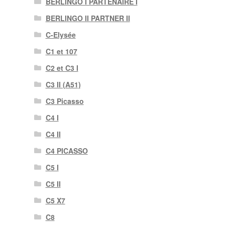
BERLINGO I PARTENAIRE I
BERLINGO II PARTNER II
C-Elysée
C1 et 107
C2 et C3 I
C3 II (A51)
C3 Picasso
C4 I
C4 II
C4 PICASSO
C5 I
C5 II
C5 X7
C8