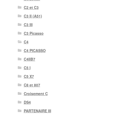
C2 et C3
C3 II (A51)
C3 III
C3 Picasso
C4
C4 PICASSO
C4IIB7
C5 I
C5 X7
C8 et 807
Croisement C
DS4
PARTENAIRE III