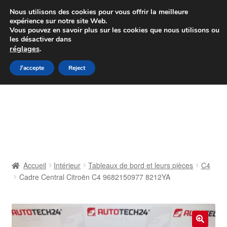
Colissimo livraison à partir de 7 EUR
Nous utilisons des cookies pour vous offrir la meilleure
expérience sur notre site Web.
Du lundi au vendredi de 9 h à 16 h
Vous pouvez en savoir plus sur les cookies que nous utilisons ou
les désactiver dans
07 55 53 95 66
réglages
.
Aller
Aller
J'accepte
Reject
Menu
à
au
la
contenu
Accueil
navigation
À propos de nous
Caisse
Accueil
Intérieur
Tableaux de bord et leurs pièces
C4
Cadre Central Citroën C4 9682150977 8212YA
Contact
Livraison