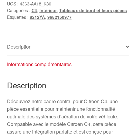
Citroën
UGS :
4363-AA18_K30
Catégories :
C4
,
Intérieur
,
Tableaux de bord et leurs pièces
C4
Étiquettes :
8212YA
,
9682150977
9682150977
8212YA
Description
Informations complémentaires
Description
Découvrez notre cadre central pour Citroën C4, une
pièce essentielle pour maintenir une fonctionnalité
optimale des systèmes d’aération de votre véhicule.
Compatible avec le modèle Citroën C4, cette pièce
assure une intégration parfaite et est conçue pour