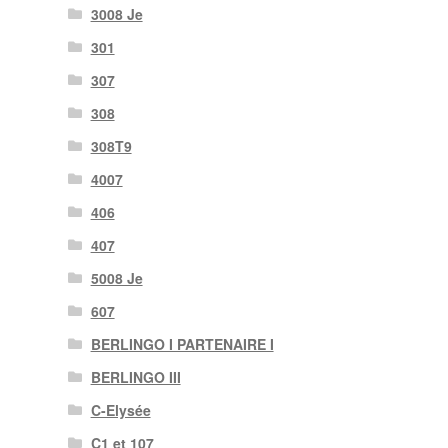
3008 Je
301
307
308
308T9
4007
406
407
5008 Je
607
BERLINGO I PARTENAIRE I
BERLINGO III
C-Elysée
C1 et 107