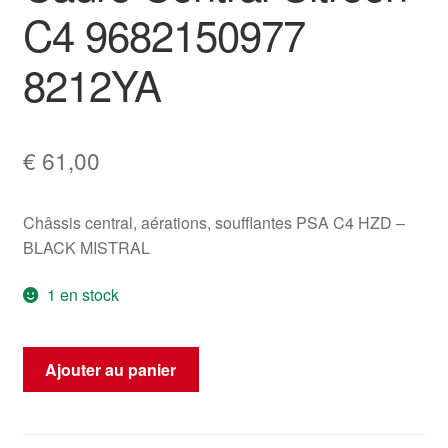
C4 9682150977
8212YA
€
61,00
Châssis central, aérations, soufflantes PSA C4 HZD –
BLACK MISTRAL
1 en stock
quantité
Ajouter au panier
de
Cadre
Central