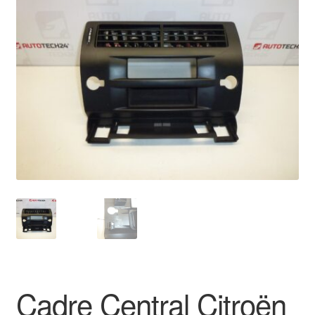
🔍
Livraison internationale
Mon compte
Paiements
Panier
Plainte
Politique de confidentialité
Procédure de Réclamation
Termes et conditions
Cadre Central Citroën