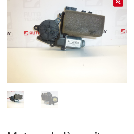
Livraison internationale
🔍
Mon compte
Paiements
Panier
Plainte
Politique de confidentialité
Procédure de Réclamation
Termes et conditions