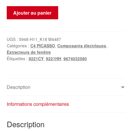
quantité
Ajouter au panier
de
Moteur
de
lève-
UGS :
5948-H11_K18 M4487
Catégories :
C4 PICASSO
,
Composants électriques
,
vitre
Extracteurs de fenêtre
avant
Étiquettes :
9221CY
,
9221HH
,
9674032580
gauche
Citroën
C4
Picasso
Description
9674032580
9221CY
Informations complémentaires
9221HH
Description