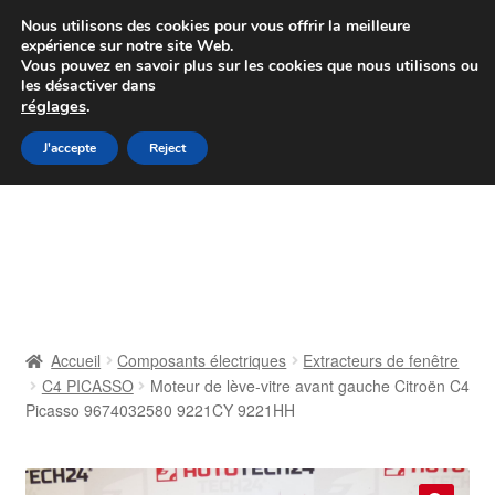
Colissimo livraison à partir de 7 EUR
Nous utilisons des cookies pour vous offrir la meilleure
expérience sur notre site Web.
Du lundi au vendredi de 9 h à 16 h
Vous pouvez en savoir plus sur les cookies que nous utilisons ou
les désactiver dans
07 55 53 95 66
réglages
.
Aller
Aller
J'accepte
Reject
Menu
à
au
la
contenu
Accueil
navigation
À propos de nous
Caisse
Accueil
Composants électriques
Extracteurs de fenêtre
C4 PICASSO
Moteur de lève-vitre avant gauche Citroën C4
Contact
Picasso 9674032580 9221CY 9221HH
Livraison