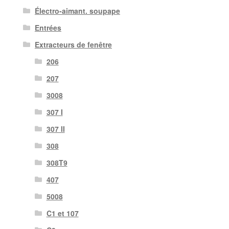
Électro-aimant. soupape
Entrées
Extracteurs de fenêtre
206
207
3008
307 I
307 II
308
308T9
407
5008
C1 et 107