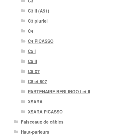
C3
C3 II (A51)
C3 pluriel
C4
C4 PICASSO
C5 I
C5 II
C5 X7
C8 et 807
PARTENAIRE BERLINGO I et II
XSARA
XSARA PICASSO
Faisceaux de câbles
Haut-parleurs