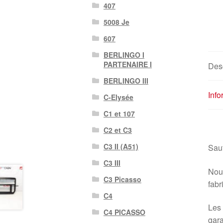
407
5008 Je
607
BERLINGO I
PARTENAIRE I
Desc
BERLINGO III
Inf
C-Elysée
C1 et 107
C2 et C3
C3 II (A51)
Sauf
C3 III
Nous
C3 Picasso
fabr
C4
Les 
C4 PICASSO
gara