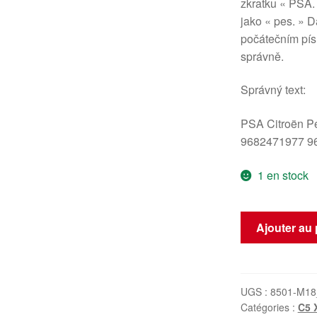
zkratku « PSA.
jako « pes. » D
počátečním pís
správně.
Správný text:
PSA Citroën P
9682471977 9
1 en stock
quantité
Ajouter au 
de
Cadre
de
Levier
UGS :
8501-M18
Catégories :
C5 
de