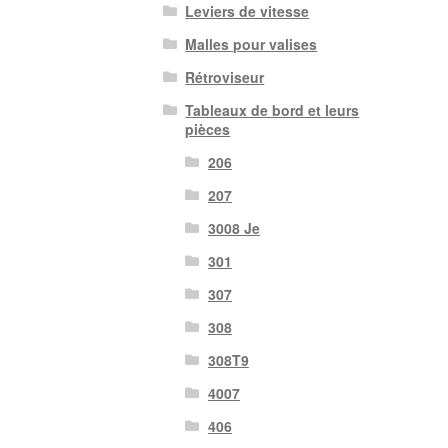
Leviers de vitesse
Malles pour valises
Rétroviseur
Tableaux de bord et leurs
pièces
206
207
3008 Je
301
307
308
308T9
4007
406