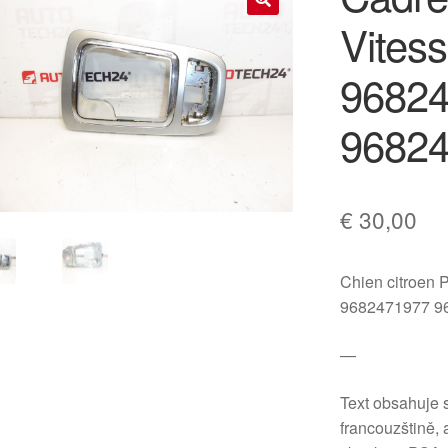
Vites
🔍
9682
9682
€
30,00
Chien citroen 
9682471977 9
—
Text obsahuje 
francouzštině,