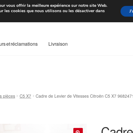
rtir de 7 EUR
Du lundi au vendre
ur vous offrir la meilleure expérience sur notre site Web.
r les cookies que nous utilisons ou les désactiver dans
J
rs et réclamations
Livraison
ivraison
Livraison internationale
Mon compte
Paiements
Panier
re de Réclamation
Termes et conditions
s pièces
C5 X7
Cadre de Levier de Vitesses Citroën C5 X7 9682
Cadre