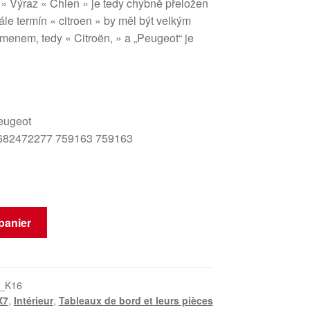
 » Výraz « Chien » je tedy chybně přeložen
ále termín « citroen » by měl být velkým
menem, tedy « Citroën, » a „Peugeot“ je
eugeot
682472277 759163 759163
panier
_K16
X7
,
Intérieur
,
Tableaux de bord et leurs pièces