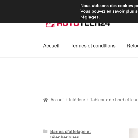
Colissimo livraison à pa
Nous utilisons des cookies po
Vous pouvez en savoir plus su
réglages
.
Aller
Aller
à
au
la
contenu
navigation
Accueil
Termes et conditions
Retou
Accueil
À propos de nous
Caisse
Contact
L
Plainte
Politique de confidentialité
Procédu
Accueil
Intérieur
Tableaux de bord et leur
Barres d'attelage et
téléphériques