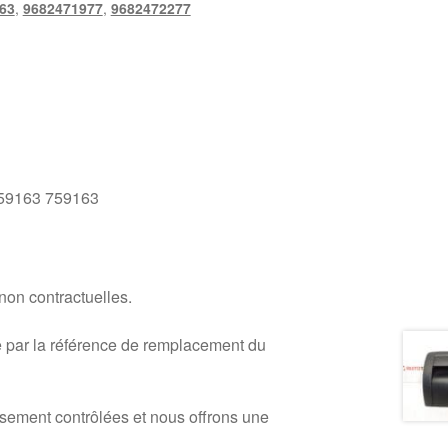
63
,
9682471977
,
9682472277
59163 759163
 non contractuelles.
 par la référence de remplacement du
usement contrôlées et nous offrons une