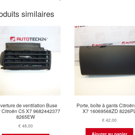
oduits similaires
verture de ventilation Buse
Porte, boîte à gants Citroë
ir Citroën C5 X7 9682442377
X7 16069568ZD 8226P
8265EW
€
42,00
€
48,00
Ajouter au panier