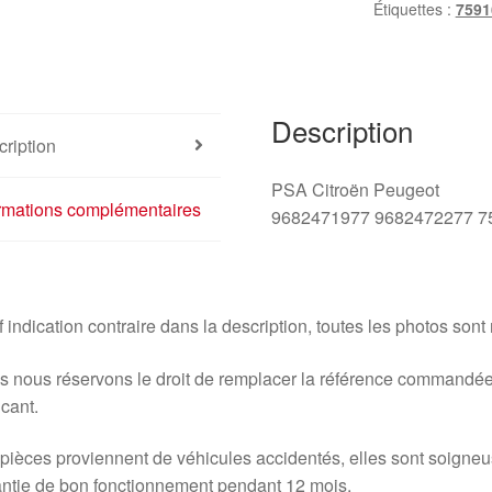
Étiquettes :
7591
Vitesses
Citroën
C5
X7
Description
9682471977
ription
9682472277
PSA Citroën Peugeot
ormations complémentaires
9682471977 9682472277 7
 indication contraire dans la description, toutes les photos sont
 nous réservons le droit de remplacer la référence commandée
icant.
pièces proviennent de véhicules accidentés, elles sont soigne
ntie de bon fonctionnement pendant 12 mois.