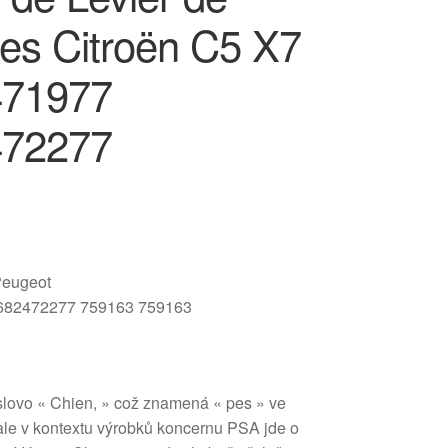
ses Citroën C5 X7
471977
472277
Peugeot
682472277 759163 759163
slovo « Chien, » což znamená « pes » ve
 ale v kontextu výrobků koncernu PSA jde o