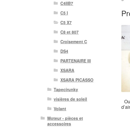
C4IIB7
Pr
C5 I
C5 X7
C8 et 807
Croisement C
DS4
PARTENAIRE III
XSARA
XSARA PICASSO
Tapecírunky
visières de soleil
Ou
d’a
Volant
Moteur - pièces et
accessoires