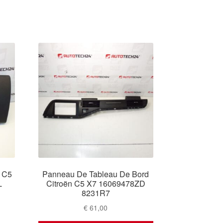
n C5
Panneau De Tableau De Bord
L
Citroën C5 X7 16069478ZD
8231R7
€
61,00