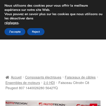
Colissimo livraison à partir de 7 EUR
Nous utilisons des cookies pour vous offrir la meilleure
expérience sur notre site Web.
Du lundi au vendredi de 9 h à 16 h
Vous pouvez en savoir plus sur les cookies que nous utilisons ou
les désactiver dans
07 55 53 95 66
réglages
.
Aller
Aller
J'accepte
Reject
Menu
à
au
la
contenu
Accueil
navigation
À propos de nous
Caisse
Accueil
Composants électriques
Faisceaux de câbles
Ensembles de moteurs
2.0 HDI
Faisceau Citroën C8
Contact
Peugeot 807 1440026280 5642YQ
Livraison