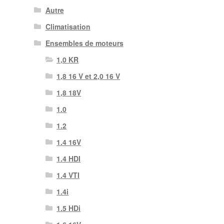
Autre
Climatisation
Ensembles de moteurs
1,0 KR
1,8 16 V et 2,0 16 V
1,8 18V
1.0
1.2
1.4 16V
1.4 HDI
1.4 VTI
1.4i
1.5 HDi