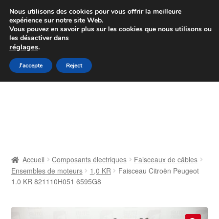
Colissimo livraison à partir de 7 EUR
Nous utilisons des cookies pour vous offrir la meilleure
expérience sur notre site Web.
Du lundi au vendredi de 9 h à 16 h
Vous pouvez en savoir plus sur les cookies que nous utilisons ou
les désactiver dans
07 55 53 95 66
réglages
.
Aller
Aller
J'accepte
Reject
Menu
à
au
la
contenu
Accueil
navigation
À propos de nous
Caisse
Accueil
Composants électriques
Faisceaux de câbles
Ensembles de moteurs
1,0 KR
Faisceau Citroën Peugeot
Contact
1.0 KR 821110H051 6595G8
Livraison