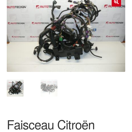
Livraison internationale
🔍
Mon compte
Paiements
Panier
Plainte
Politique de confidentialité
Procédure de Réclamation
Termes et conditions
Faisceau Citroën