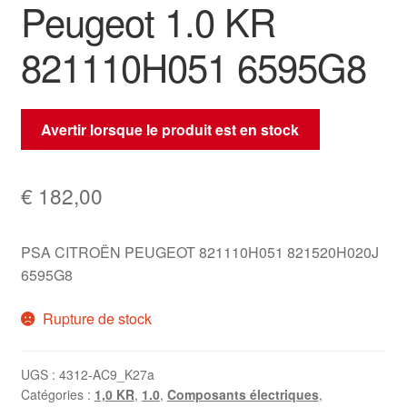
Peugeot 1.0 KR
821110H051 6595G8
Avertir lorsque le produit est en stock
€
182,00
PSA CITROËN PEUGEOT 821110H051 821520H020J
6595G8
Rupture de stock
UGS :
4312-AC9_K27a
Catégories :
1,0 KR
,
1.0
,
Composants électriques
,