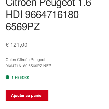
Citroën Peugeot 1.6
HDI 9664716180
6569PZ
€
121,00
Chien Citroën Peugeot
9664716180 6569PZ NFP
1 en stock
quantité
Ajouter au panier
de
Citroën