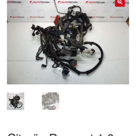
Livraison internationale
🔍
Mon compte
Paiements
Panier
Plainte
Politique de confidentialité
Procédure de Réclamation
Termes et conditions