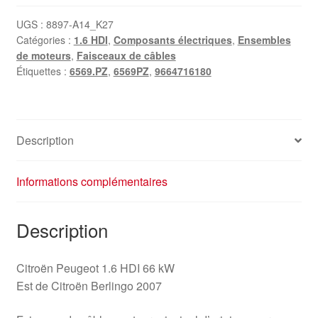
Peugeot
1.6
UGS :
8897-A14_K27
Catégories :
1.6 HDI
,
Composants électriques
,
Ensembles
HDI
de moteurs
,
Faisceaux de câbles
9664716180
Étiquettes :
6569.PZ
,
6569PZ
,
9664716180
6569PZ
Description
Informations complémentaires
Description
Citroën Peugeot 1.6 HDI 66 kW
Est de Citroën Berlingo 2007