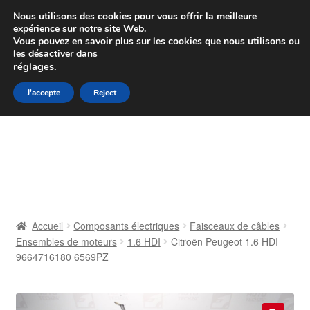
Colissimo livraison à partir de 7 EUR
Nous utilisons des cookies pour vous offrir la meilleure
expérience sur notre site Web.
Du lundi au vendredi de 9 h à 16 h
Vous pouvez en savoir plus sur les cookies que nous utilisons ou
les désactiver dans
07 55 53 95 66
réglages
.
Aller
Aller
J'accepte
Reject
Menu
à
au
la
contenu
Accueil
navigation
À propos de nous
Caisse
Accueil
Composants électriques
Faisceaux de câbles
Ensembles de moteurs
1.6 HDI
Citroën Peugeot 1.6 HDI
Contact
9664716180 6569PZ
Livraison