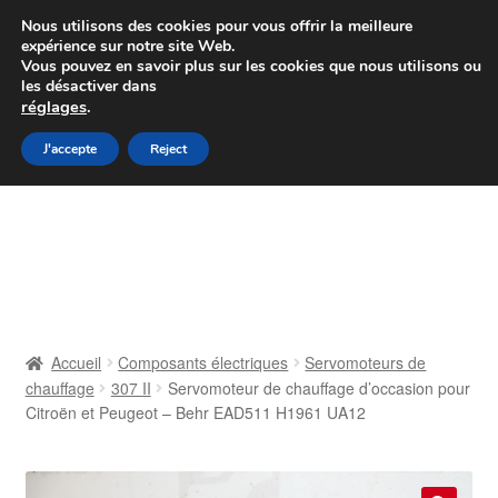
Colissimo livraison à partir de 7 EUR
Nous utilisons des cookies pour vous offrir la meilleure
expérience sur notre site Web.
Du lundi au vendredi de 9 h à 16 h
Vous pouvez en savoir plus sur les cookies que nous utilisons ou
les désactiver dans
07 55 53 95 66
réglages
.
Aller
Aller
J'accepte
Reject
Menu
à
au
la
contenu
Accueil
navigation
À propos de nous
Caisse
Accueil
Composants électriques
Servomoteurs de
chauffage
307 II
Servomoteur de chauffage d’occasion pour
Contact
Citroën et Peugeot – Behr EAD511 H1961 UA12
Livraison