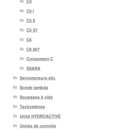
C4
C5 I
C5 II
C5 X7
C6
C8 807
Croisement C
XSARA
Servomoteurs eltr.
Sonde lambda
Soupapes à vide
Tachymètres
Unité HYDROACTIVE
Unités de contrôle