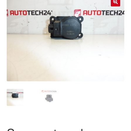
Livraison internationale
🔍
Mon compte
Paiements
Panier
Plainte
Politique de confidentialité
Procédure de Réclamation
Termes et conditions