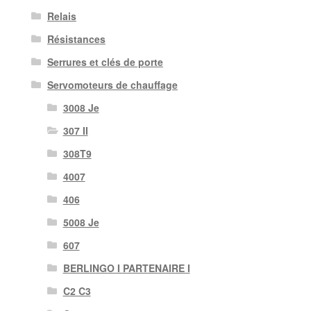
Relais
Résistances
Serrures et clés de porte
Servomoteurs de chauffage
3008 Je
307 II
308T9
4007
406
5008 Je
607
BERLINGO I PARTENAIRE I
C2 C3