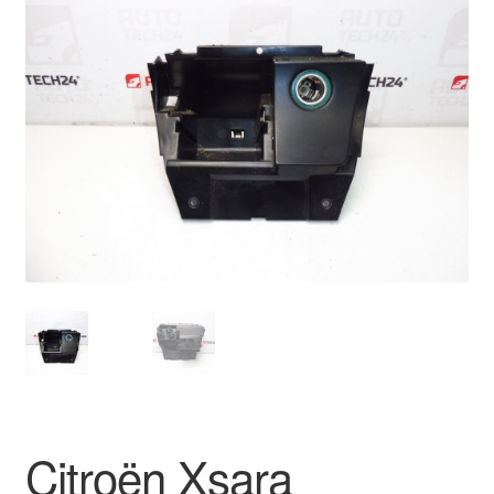
🔍
Livraison internationale
Mon compte
Paiements
Panier
Plainte
Politique de confidentialité
Procédure de Réclamation
Termes et conditions
Citroën Xsara