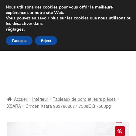
Colissimo livraison à partir de 7 EUR
Nous utilisons des cookies pour vous offrir la meilleure
expérience sur notre site Web.
Du lundi au vendredi de 9 h à 16 h
Vous pouvez en savoir plus sur les cookies que nous utilisons ou
les désactiver dans
07 55 53 95 66
réglages
.
Aller
Aller
J'accepte
Reject
Menu
à
au
la
contenu
Accueil
navigation
À propos de nous
Caisse
Accueil
Intérieur
Tableaux de bord et leurs pièces
XSARA
Citroën Xsara 9637602677 7588QQ 7588pg
Contact
Livraison