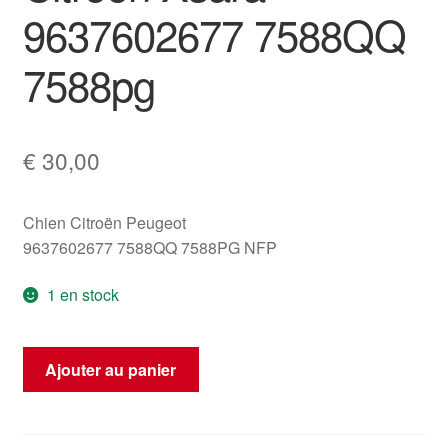
9637602677 7588QQ
7588pg
€
30,00
Chien Citroën Peugeot
9637602677 7588QQ 7588PG NFP
1 en stock
quantité
Ajouter au panier
de
Citroën
Xsara