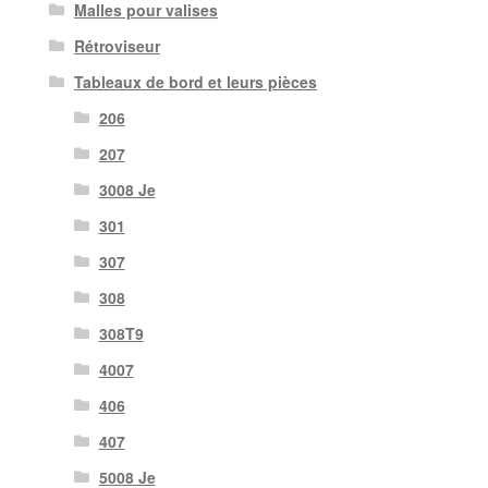
Malles pour valises
Rétroviseur
Tableaux de bord et leurs pièces
206
207
3008 Je
301
307
308
308T9
4007
406
407
5008 Je