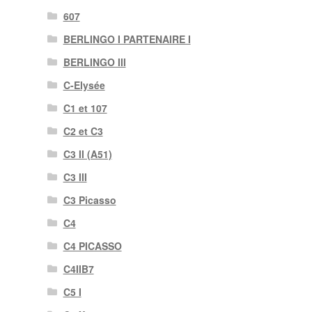
607
BERLINGO I PARTENAIRE I
BERLINGO III
C-Elysée
C1 et 107
C2 et C3
C3 II (A51)
C3 III
C3 Picasso
C4
C4 PICASSO
C4IIB7
C5 I