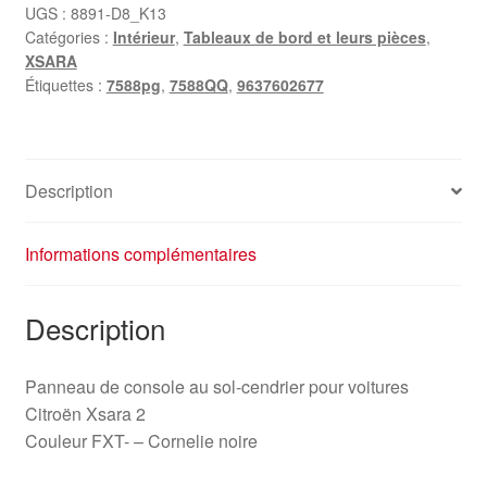
9637602677
UGS :
8891-D8_K13
Catégories :
Intérieur
,
Tableaux de bord et leurs pièces
,
7588QQ
XSARA
7588pg
Étiquettes :
7588pg
,
7588QQ
,
9637602677
Description
Informations complémentaires
Description
Panneau de console au sol-cendrier pour voitures
Citroën Xsara 2
Couleur FXT- – Cornelie noire