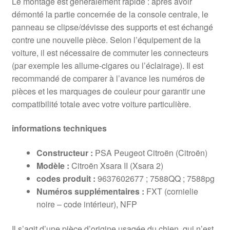
Le montage est généralement rapide : après avoir
démonté la partie concernée de la console centrale, le
panneau se clipse/dévisse des supports et est échangé
contre une nouvelle pièce. Selon l’équipement de la
voiture, il est nécessaire de commuter les connecteurs
(par exemple les allume-cigares ou l’éclairage). Il est
recommandé de comparer à l’avance les numéros de
pièces et les marquages ​​de couleur pour garantir une
compatibilité totale avec votre voiture particulière.
informations techniques
Constructeur :
PSA Peugeot Citroën (Citroën)
Modèle :
Citroën Xsara II (Xsara 2)
codes produit :
9637602677 ; 7588QQ ; 7588pg
Numéros supplémentaires :
FXT (cornielie
noire – code intérieur), NFP
Il s’agit d’une pièce d’origine usagée du chien, qui n’est