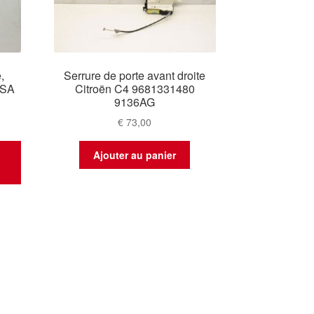
,
Serrure de porte avant droite
PSA
Citroën C4 9681331480
9136AG
€
73,00
t
Ajouter au panier