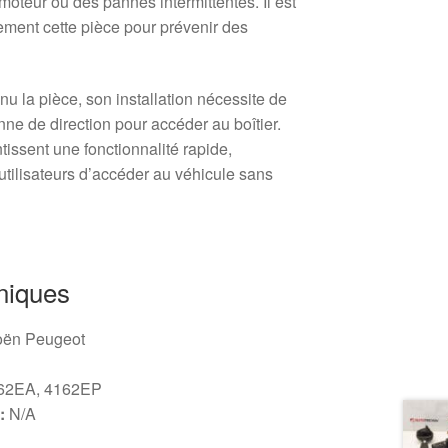
 moteur ou des pannes intermittentes. Il est
rement cette pièce pour prévenir des
u la pièce, son installation nécessite de
nne de direction pour accéder au boîtier.
tissent une fonctionnalité rapide,
 utilisateurs d’accéder au véhicule sans
niques
oën Peugeot
62EA, 4162EP
:
N/A