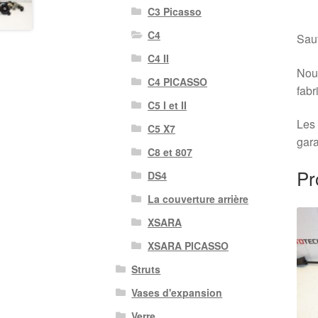
C3 Picasso
C4
Sauf
C4 II
Nous
C4 PICASSO
fabr
C5 I et II
Les 
C5 X7
gara
C8 et 807
Pr
DS4
La couverture arrière
XSARA
XSARA PICASSO
Struts
Vases d'expansion
Verre