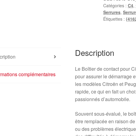
Catégories :
C4
,
+
Serrures
,
Serrur
2
Étiquettes :
(416
clés
Citroën
C4
4162EA
Description
ription
Le Boîtier de contact pour 
ormations complémentaires
pour assurer le démarrage et
les modèles Citroën et Peugeo
rapide, ce qui en fait un cho
passionnés d’automobile.
Souvent sous-évalué, le boît
être remplacée en raison d
ou des problèmes électrique