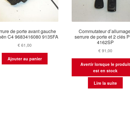
rure de porte avant gauche
Commutateur d’allumage
roën C4 9683416080 9135FA
serrure de porte et 2 clés 
4162SP
€
61,00
€
91,00
Ajouter au panier
Avertir lorsque le produi
est en stock
Lire la suite