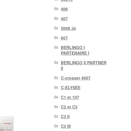
406
407
5008 Je
607
BERLINGO I
PARTENAIRE I
BERLINGO II PARTNER
II
C-crosser 4007
C-ELYSÉE
C1 et 107
C2 et C3
C3 II
C3 III