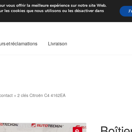
rtir de 7 EUR
Du lundi au vendre
ur vous offrir la meilleure expérience sur notre site Web.
r les cookies que nous utilisons ou les désactiver dans
J
rs et réclamations
Livraison
ivraison
Livraison internationale
Mon compte
Paiements
Panier
re de Réclamation
Termes et conditions
 contact + 2 clés Citroën C4 4162EA
Boîtie