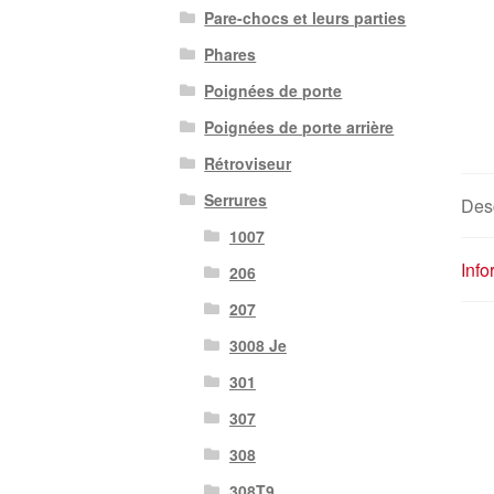
Pare-chocs et leurs parties
Phares
Poignées de porte
Poignées de porte arrière
Rétroviseur
Serrures
Desc
1007
Inf
206
207
3008 Je
301
307
308
308T9