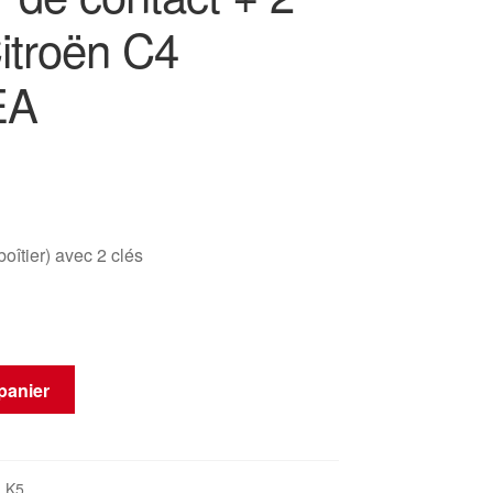
itroën C4
EA
îtier) avec 2 clés
panier
_K5