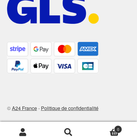
©
A24 France
-
Politique de confidentialité
0
Recherche
Recherche