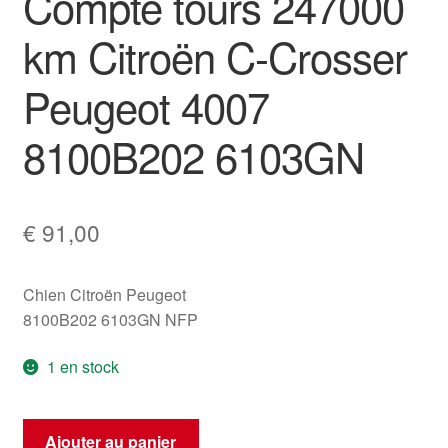
Compte tours 247000
km Citroën C-Crosser
Peugeot 4007
8100B202 6103GN
€
91,00
Chien Citroën Peugeot
8100B202 6103GN NFP
1 en stock
quantité
Ajouter au panier