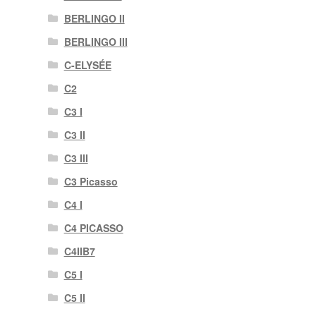
BERLINGO II
BERLINGO III
C-ELYSÉE
C2
C3 I
C3 II
C3 III
C3 Picasso
C4 I
C4 PICASSO
C4IIB7
C5 I
C5 II