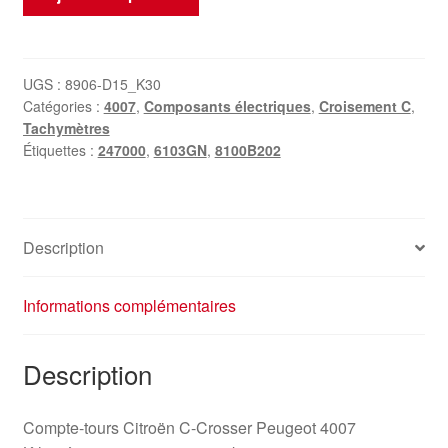
de
Compte
tours
247000
UGS :
8906-D15_K30
Catégories :
4007
,
Composants électriques
,
Croisement C
,
km
Tachymètres
Citroën
Étiquettes :
247000
,
6103GN
,
8100B202
C-
Crosser
Peugeot
4007
Description
8100B202
6103GN
Informations complémentaires
Description
Compte-tours Citroën C-Crosser Peugeot 4007