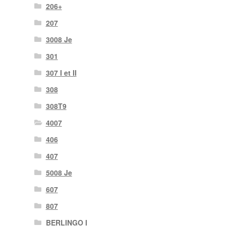
206+
207
3008 Je
301
307 I et II
308
308T9
4007
406
407
5008 Je
607
807
BERLINGO I