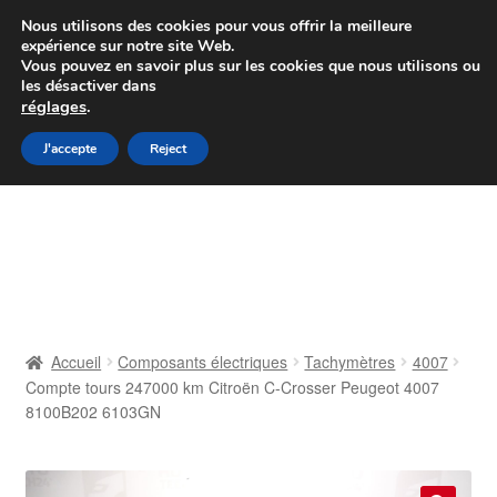
Colissimo livraison à partir de 7 EUR
Nous utilisons des cookies pour vous offrir la meilleure
expérience sur notre site Web.
Du lundi au vendredi de 9 h à 16 h
Vous pouvez en savoir plus sur les cookies que nous utilisons ou
les désactiver dans
07 55 53 95 66
réglages
.
Aller
Aller
J'accepte
Reject
Menu
à
au
la
contenu
Accueil
navigation
À propos de nous
Caisse
Accueil
Composants électriques
Tachymètres
4007
Compte tours 247000 km Citroën C-Crosser Peugeot 4007
Contact
8100B202 6103GN
Livraison