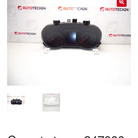
Livraison internationale
🔍
Mon compte
Paiements
Panier
Plainte
Politique de confidentialité
Procédure de Réclamation
Termes et conditions