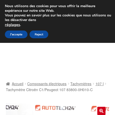
Colissimo livraison à partir de 7 EUR
Nous utilisons des cookies pour vous offrir la meilleure
expérience sur notre site Web.
Du lundi au vendredi de 9 h à 16 h
Vous pouvez en savoir plus sur les cookies que nous utilisons ou
les désactiver dans
07 55 53 95 66
réglages
.
Aller
Aller
J'accepte
Reject
Menu
à
au
la
contenu
Accueil
navigation
À propos de nous
Caisse
Accueil
Composants électriques
Tachymètres
107 I
Tachymètre Citroën C1/Peugeot 107 83800-0H010-C
Contact
Livraison