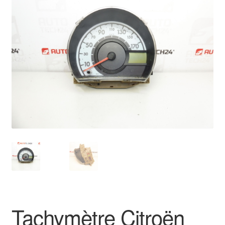
🔍
Livraison internationale
Mon compte
Paiements
Panier
Plainte
Politique de confidentialité
Procédure de Réclamation
Termes et conditions
Tachymètre Citroën