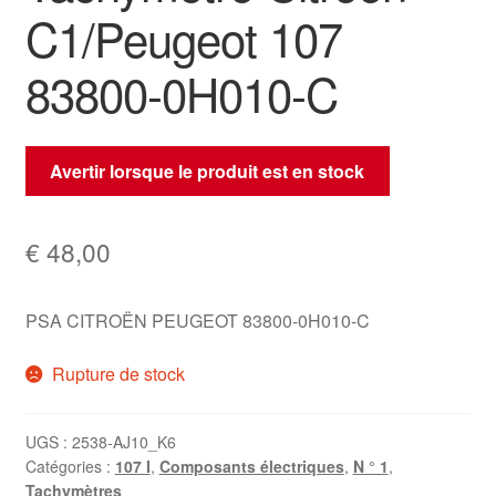
C1/Peugeot 107
83800-0H010-C
Avertir lorsque le produit est en stock
€
48,00
PSA CITROËN PEUGEOT 83800-0H010-C
Rupture de stock
UGS :
2538-AJ10_K6
Catégories :
107 I
,
Composants électriques
,
N ° 1
,
Tachymètres