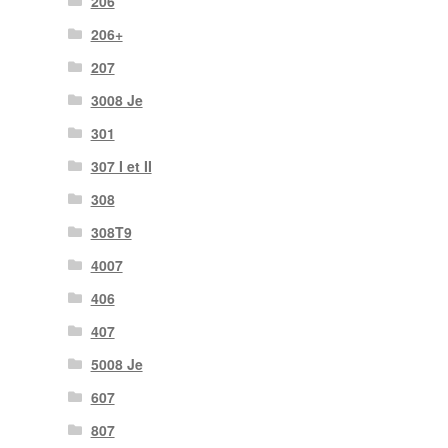
206
206+
207
3008 Je
301
307 I et II
308
308T9
4007
406
407
5008 Je
607
807