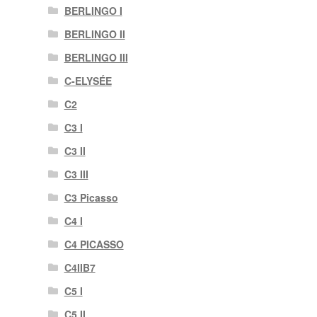
BERLINGO I
BERLINGO II
BERLINGO III
C-ELYSÉE
C2
C3 I
C3 II
C3 III
C3 Picasso
C4 I
C4 PICASSO
C4IIB7
C5 I
C5 II