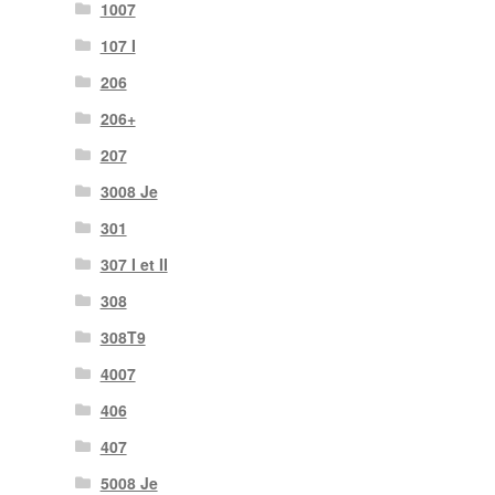
1007
107 I
206
206+
207
3008 Je
301
307 I et II
308
308T9
4007
406
407
5008 Je