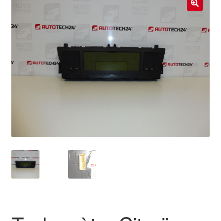
Livraison internationale
🔍
Mon compte
Paiements
Panier
Plainte
Politique de confidentialité
Procédure de Réclamation
Termes et conditions