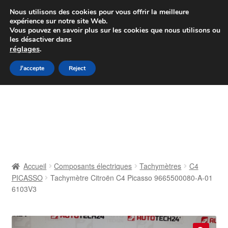
Colissimo livraison à partir de 7 EUR
Nous utilisons des cookies pour vous offrir la meilleure
expérience sur notre site Web.
Du lundi au vendredi de 9 h à 16 h
Vous pouvez en savoir plus sur les cookies que nous utilisons ou
les désactiver dans
07 55 53 95 66
réglages
.
Aller
Aller
J'accepte
Reject
Menu
à
au
la
contenu
Accueil
navigation
À propos de nous
Caisse
Accueil
Composants électriques
Tachymètres
C4
PICASSO
Tachymètre Citroën C4 Picasso 9665500080-A-01
Contact
6103V3
Livraison