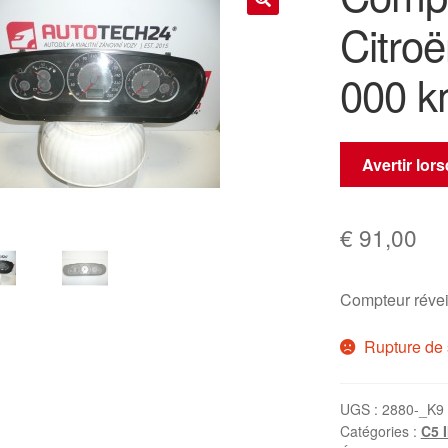
Citroë
🔍
000 k
Avertir lor
€
91,00
Compteur révei
Rupture de 
UGS :
2880-_K9
Catégories :
C5 I