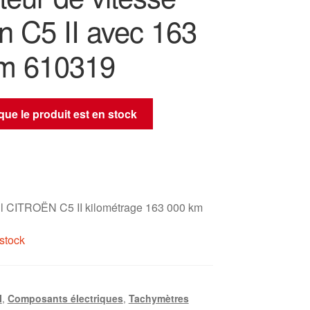
n C5 II avec 163
m 610319
sque le produit est en stock
l CITROËN C5 II kilométrage 163 000 km
stock
I
,
Composants électriques
,
Tachymètres