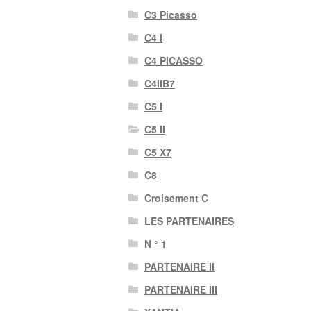
C3 Picasso
C4 I
C4 PICASSO
C4IIB7
C5 I
C5 II
C5 X7
C8
Croisement C
LES PARTENAIRES
N ° 1
PARTENAIRE II
PARTENAIRE III