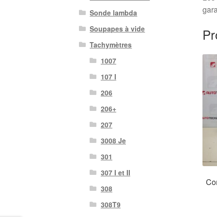
gara
Sonde lambda
Soupapes à vide
Pr
Tachymètres
1007
107 I
206
206+
207
3008 Je
301
307 I et II
Com
308
308T9