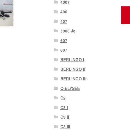
4007
406
407
5008 Je
607
807
BERLINGO I
BERLINGO II
BERLINGO III
C-ELYSÉE
C2
C3 I
C3 II
C3 III