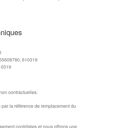
hniques
I
55608780, 610319
10319
 non contractuelles.
 par la référence de remplacement du
usement contrôlées et nous offrons une