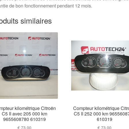
ntie de bon fonctionnement pendant 12 mois.
oduits similaires
pteur kilométrique Citroën
Compteur kilométrique Cit
C5 II avec 205 000 km
C5 II 252 000 km 9655608
9655608780 610319
610319
€
73,00
€
73,00