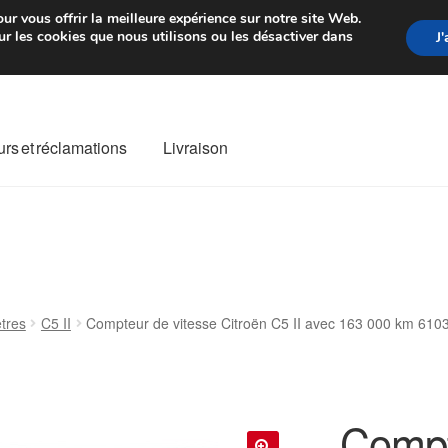
rtir de 7 EUR
Du lundi au vendre
ur vous offrir la meilleure expérience sur notre site Web.
r les cookies que nous utilisons ou les désactiver dans
J
rs et réclamations
Livraison
ivraison
Livraison internationale
Mon compte
Paiements
Panier
re de Réclamation
Termes et conditions
tres
C5 II
Compteur de vitesse Citroën C5 II avec 163 000 km 610
Compt