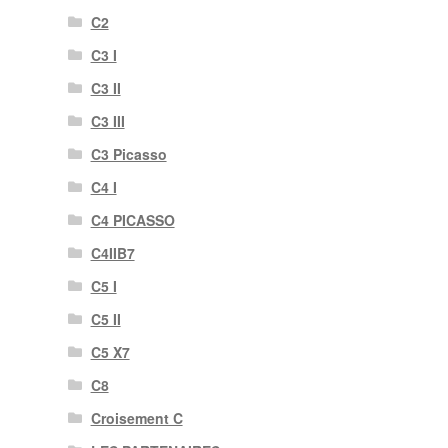
C2
C3 I
C3 II
C3 III
C3 Picasso
C4 I
C4 PICASSO
C4IIB7
C5 I
C5 II
C5 X7
C8
Croisement C