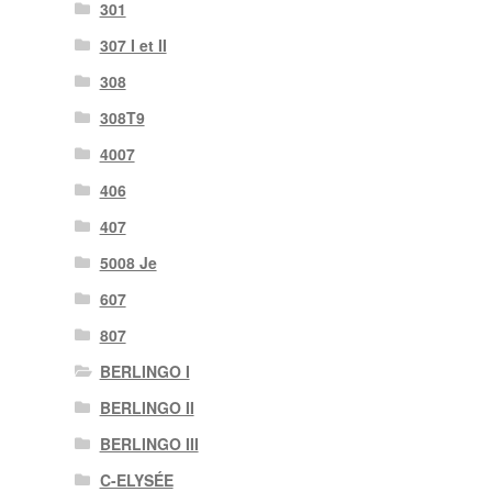
301
307 I et II
308
308T9
4007
406
407
5008 Je
607
807
BERLINGO I
BERLINGO II
BERLINGO III
C-ELYSÉE