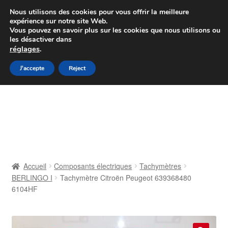
Colissimo livraison à partir de 7 EUR
Nous utilisons des cookies pour vous offrir la meilleure
expérience sur notre site Web.
Du lundi au vendredi de 9 h à 16 h
Vous pouvez en savoir plus sur les cookies que nous utilisons ou
les désactiver dans
07 55 53 95 66
réglages
.
Aller
Aller
J'accepte
Reject
Menu
à
au
la
contenu
Accueil
navigation
À propos de nous
Caisse
Accueil
Composants électriques
Tachymètres
BERLINGO I
Tachymètre Citroën Peugeot 639368480
Contact
6104HF
Livraison