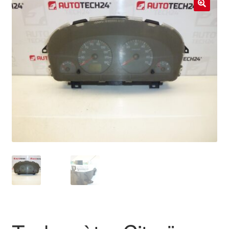
Livraison internationale
🔍
Mon compte
Paiements
Panier
Plainte
Politique de confidentialité
Procédure de Réclamation
Termes et conditions