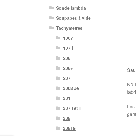
Sonde lambda
Soupapes à vide
Tachymètres
1007
107 I
206
206+
Sauf
207
Nous
3008 Je
fabr
301
Les 
307 I et II
gara
308
308T9