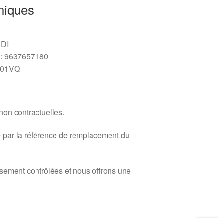
niques
HDI
: 9637657180
101VQ
 non contractuelles.
 par la référence de remplacement du
usement contrôlées et nous offrons une