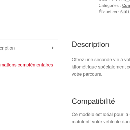
Catégories :
Com
Xantia
Étiquettes :
610
9637657180
6101VQ
Description
ription
Offrez une seconde vie à vo
ormations complémentaires
kilométrique spécialement c
votre parcours.
Compatibilité
Ce modèle est idéal pour la 
maintenir votre véhicule dans