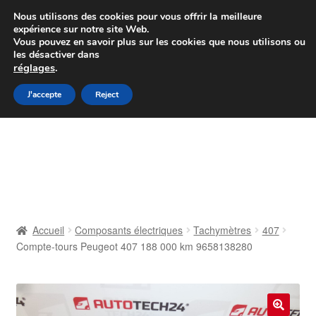
Colissimo livraison à partir de 7 EUR
Nous utilisons des cookies pour vous offrir la meilleure
expérience sur notre site Web.
Du lundi au vendredi de 9 h à 16 h
Vous pouvez en savoir plus sur les cookies que nous utilisons ou
les désactiver dans
07 55 53 95 66
réglages
.
Aller
Aller
J'accepte
Reject
Menu
à
au
la
contenu
Accueil
navigation
À propos de nous
Caisse
Accueil
Composants électriques
Tachymètres
407
Compte-tours Peugeot 407 188 000 km 9658138280
Contact
Livraison