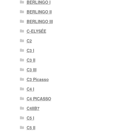
BERLINGO I
BERLINGO II
BERLINGO III
C-ELYSÉE
C2
C3 I
C3 II
C3 III
C3 Picasso
C4 I
C4 PICASSO
C4IIB7
C5 I
C5 II