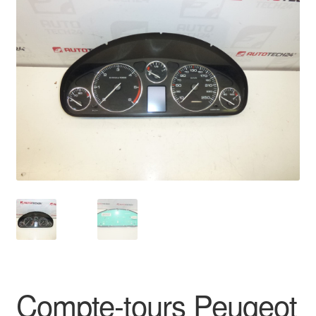
🔍
Livraison internationale
Mon compte
Paiements
Panier
Plainte
Politique de confidentialité
Procédure de Réclamation
Termes et conditions
Compte-tours Peugeot