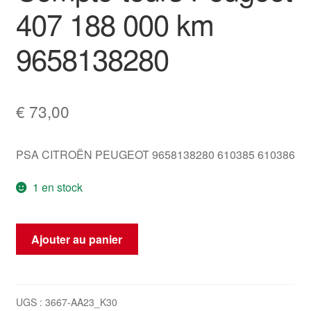
407 188 000 km
9658138280
€
73,00
PSA CITROËN PEUGEOT 9658138280 610385 610386
1 en stock
quantité
Ajouter au panier
de
Compte-
tours
Peugeot
UGS :
3667-AA23_K30