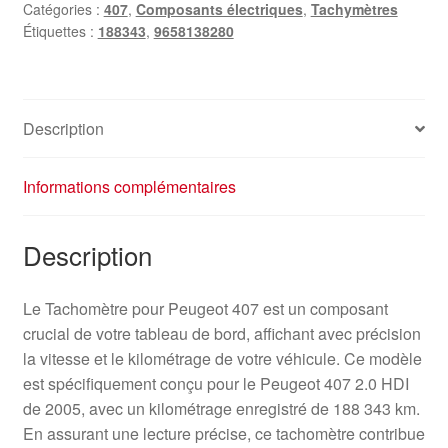
Catégories :
407
,
Composants électriques
,
Tachymètres
407
Étiquettes :
188343
,
9658138280
188
000
km
9658138280
Description
Informations complémentaires
Description
Le Tachomètre pour Peugeot 407 est un composant
crucial de votre tableau de bord, affichant avec précision
la vitesse et le kilométrage de votre véhicule. Ce modèle
est spécifiquement conçu pour le Peugeot 407 2.0 HDI
de 2005, avec un kilométrage enregistré de 188 343 km.
En assurant une lecture précise, ce tachomètre contribue