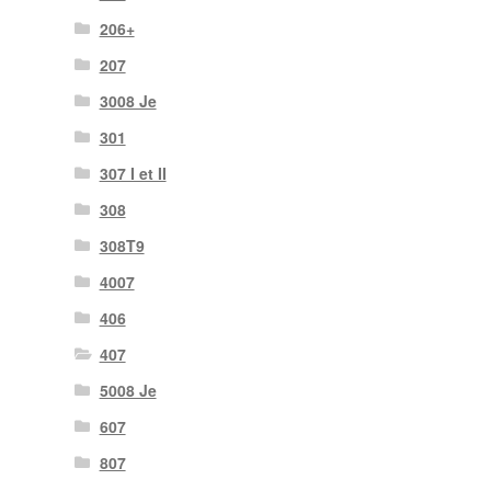
206+
207
3008 Je
301
307 I et II
308
308T9
4007
406
407
5008 Je
607
807