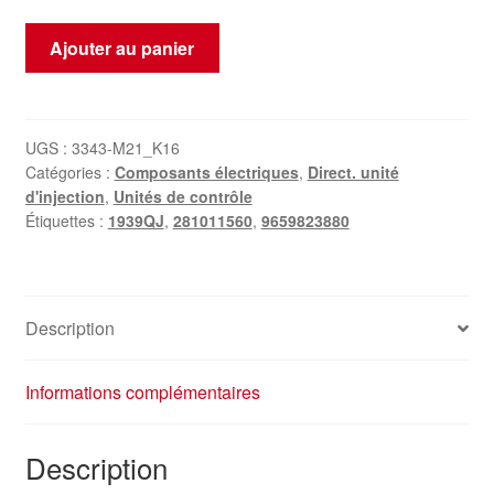
quantité
Ajouter au panier
de
Unité
de
Contrôle
UGS :
3343-M21_K16
Catégories :
Composants électriques
,
Direct. unité
Bosch
d'injection
,
Unités de contrôle
EDC16C34
Étiquettes :
1939QJ
,
281011560
,
9659823880
Peugeot
206
0281011560
9659823880
Description
1939QJ
Informations complémentaires
Description