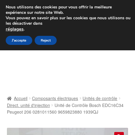
Colissimo livraison à partir de 7 EUR
Nous utilisons des cookies pour vous offrir la meilleure
expérience sur notre site Web.
Du lundi au vendredi de 9 h à 16 h
Vous pouvez en savoir plus sur les cookies que nous utilisons ou
les désactiver dans
07 55 53 95 66
réglages
.
Aller
Aller
J'accepte
Reject
Menu
à
au
la
contenu
Accueil
navigation
À propos de nous
Caisse
Accueil
Composants électriques
Unités de contrôle
Direct. unité d'injection
Unité de Contrôle Bosch EDC16C34
Contact
Peugeot 206 0281011560 9659823880 1939QJ
Livraison