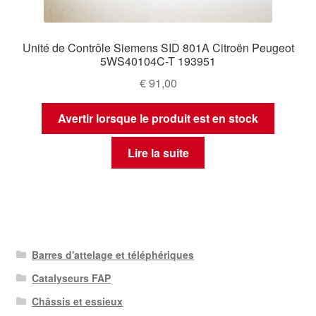
Unité de Contrôle Siemens SID 801A Citroën Peugeot
5WS40104C-T 193951
€
91,00
Avertir lorsque le produit est en stock
Lire la suite
Barres d'attelage et téléphériques
Catalyseurs FAP
Châssis et essieux