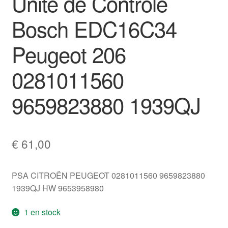
Unité de Contrôle
Bosch EDC16C34
Peugeot 206
0281011560
9659823880 1939QJ
€
61,00
PSA CITROËN PEUGEOT 0281011560 9659823880
1939QJ HW 9653958980
1 en stock