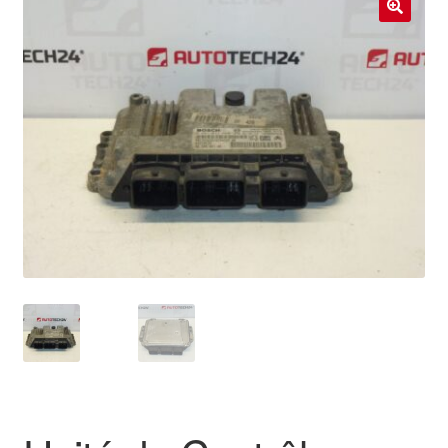
Livraison internationale
🔍
Mon compte
Paiements
Panier
Plainte
Politique de confidentialité
Procédure de Réclamation
Termes et conditions